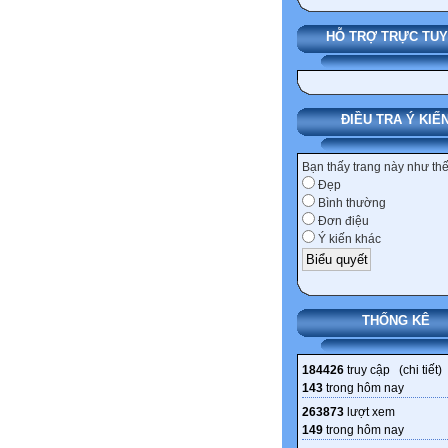
HỖ TRỢ TRỰC TU
ĐIỀU TRA Ý KIẾ
Bạn thấy trang này như th
Đẹp
Bình thường
Đơn điệu
Ý kiến khác
THỐNG KÊ
184426
truy cập (
chi tiết
)
143
trong hôm nay
263873
lượt xem
149
trong hôm nay