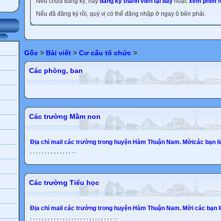
Nếu chưa đăng ký, hãy
đăng ký thành viên tại đây
hoặc
xem phim h
Nếu đã đăng ký rồi, quý vị có thể đăng nhập ở ngay ô bên phải.
Gốc
>
Bài viết
>
Cơ cấu tổ chức
>
Các phòng, ban
Các trường Mầm non
Địa chỉ mail các trường trong huyện Hàm Thuận Nam. Mờicác bạn li
, , , , , , , , , , , , , , ...
Các trường Tiểu học
Địa chỉ mail các trường trong huyện Hàm Thuận Nam. Mời các bạn li
, , , , , , , , , , , , , , , , , , , , , , , , , , , , ...