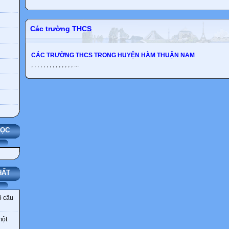
Các trường THCS
CÁC TRƯỜNG THCS TRONG HUYỆN HÀM THUẬN NAM
, , , , , , , , , , , , , , ...
HỌC
HẤT
ô câu
một