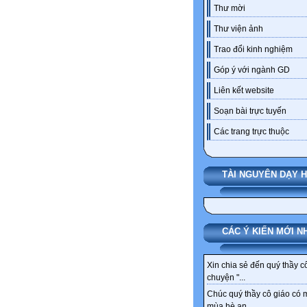
Thư mời
Thư viện ảnh
Trao đổi kinh nghiệm
Góp ý với ngành GD
Liên kết website
Soạn bài trực tuyến
Các trang trực thuộc
TÀI NGUYÊN DẠY 
CÁC Ý KIẾN MỚI N
Xin chia sẻ đến quý thầy c
chuyện "...
Chúc quý thầy cô giáo có 
mùa hè an...