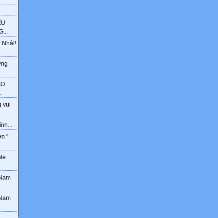
ẾU
...
 Nhật!
ờng
ÁO
.
 vui
nh...
ơn "
ite
 Nam
 Nam