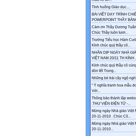
Tình huống Giáo dục....
BÀI VIẾT DẠY TRÌNH CHI
POWERPOINT THẦY BẢNG
Cám ơn Thầy Dương Tuấn
Chúc Thầy luôn tươi...
Trường Tiểu học Hàm Cư
Kính chúc quý thầy cô...
NHÂN DỊP NGÀY NHÀ GI
VIỆT NAM 20/11 TH KÍNH..
Kính chúc quý thầy cô cùng
đón tết Trung...
Những bé trái cây ngộ nghĩ
" Ý nghĩa tranh hoa mẫu đ
Với...
Thông báo thành lập webs
:THƯ VIỆN ĐIỆN TỬ -...
Mừng ngày Nhà giáo Việt
20-11-2010 . Chúc Cô...
Mừng ngày Nhà giáo Việt
20-11-2010...