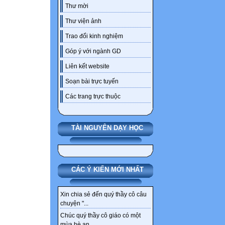
Thư mời
Thư viện ảnh
Trao đổi kinh nghiệm
Góp ý với ngành GD
Liên kết website
Soạn bài trực tuyến
Các trang trực thuộc
TÀI NGUYÊN DẠY HỌC
CÁC Ý KIẾN MỚI NHẤT
Xin chia sẻ đến quý thầy cô câu
chuyện "...
Chúc quý thầy cô giáo có một
mùa hè an...