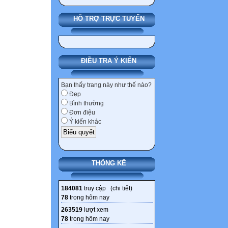
HỖ TRỢ TRỰC TUYẾN
ĐIỀU TRA Ý KIẾN
Bạn thấy trang này như thế nào?
Đẹp
Bình thường
Đơn điệu
Ý kiến khác
THỐNG KÊ
184081
truy cập (
chi tiết
)
78
trong hôm nay
263519
lượt xem
78
trong hôm nay