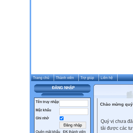
Trang chủ
Thành viên
Trợ giúp
Liên hệ
ĐĂNG NHẬP
Tên truy nhập
Chào mừng quý 
Mật khẩu
Ghi nhớ
Quý vị chưa đă
tải được các tư
Quên mật khẩu
ĐK thành viên