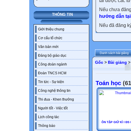
tải được các tư
Nếu chưa đăng
THÔNG TIN
hướng dẫn tại
Nếu đã đăng ký 
Giới thiệu chung
Cơ cấu tổ chức
Văn bản mới
Danh sách bài giảng
Đảng bộ giáo dục
Gốc
>
Bài giảng
Công đoàn ngành
Đoàn TNCS HCM
Toán học
(61
Tin tức - Sự kiện
Công nghệ thông tin
Thi đua - Khen thưởng
Người tốt - Việc tốt
Lịch công tác
ÔN TẬP GIỮ KÌ I ĐS
Thông báo