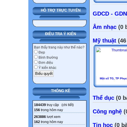
HỖ TRỢ TRỰC TUYẾN
GDCD - GD
Âm nhạc
(0 
ĐIỀU TRA Ý KIẾN
Mỹ thuật
(46
Bạn thấy trang này như thế nào?
Đẹp
Bình thường
Đơn điệu
Ý kiến khác
Một số TG, TP Phụ
THỐNG KÊ
Thể dục
(0 b
184439
truy cập (
chi tiết
)
156
trong hôm nay
Công nghệ
(
263886
lượt xem
162
trong hôm nay
Tin học
(0 bà