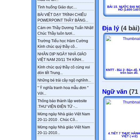
BÀI 15. NƯỚC ĐẠI N
Tình huống Giáo dục....
HỒ (1400-140
BÀI VIẾT DẠY TRÌNH CHIẾU
POWERPOINT THẦY BẢNG...
Địa lý
(4 bài)
Cám ơn Thầy Dương Tuấn Nhật!
Chúc Thầy luôn tươi...
Trường Tiểu học Hàm Cường
Kính chúc quý thầy cô...
NHÂN DỊP NGÀY NHÀ GIÁO
VIỆT NAM 20/11 TH KÍNH...
Kính chúc quý thầy cô cùng vui
KNTT - Bài 2: Bản đồ. M
đón tết Trung...
trên bản đồ.
Những bé trái cây ngộ nghĩnh...
" Ý nghĩa tranh hoa mẫu đơn "
Ngữ văn
(71 
Với...
Thông báo thành lập website
:THƯ VIỆN ĐIỆN TỬ -...
Mừng ngày Nhà giáo Việt Nam
20-11-2010 . Chúc Cô...
Mừng ngày Nhà giáo Việt Nam
20-11-2010...
4.TIẾT 7 THỰC HÀNH
VIỆT ( vr2)