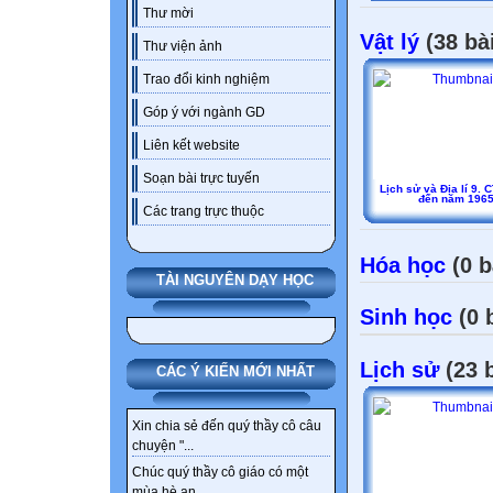
Thư mời
Vật lý
(38 bà
Thư viện ảnh
Trao đổi kinh nghiệm
Góp ý với ngành GD
Liên kết website
Soạn bài trực tuyến
Lịch sử và Địa lí 9. CT
đến năm 196
Các trang trực thuộc
Hóa học
(0 b
TÀI NGUYÊN DẠY HỌC
Sinh học
(0 
Lịch sử
(23 b
CÁC Ý KIẾN MỚI NHẤT
Xin chia sẻ đến quý thầy cô câu
chuyện "...
Chúc quý thầy cô giáo có một
mùa hè an...