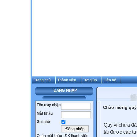
Trang chủ
Thành viên
Trợ giúp
Liên hệ
ĐĂNG NHẬP
Tên truy nhập
Chào mừng quý 
Mật khẩu
Ghi nhớ
Quý vị chưa đă
tải được các tư
Quên mật khẩu
ĐK thành viên