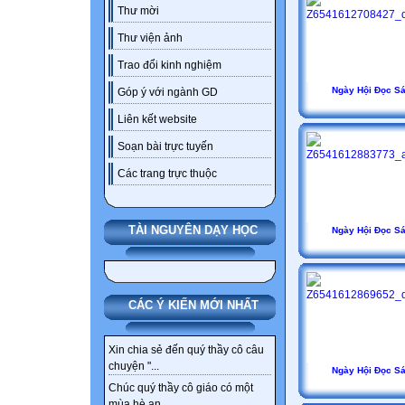
Thư mời
Thư viện ảnh
Trao đổi kinh nghiệm
Ngày Hội Đọc S
Góp ý với ngành GD
Liên kết website
Soạn bài trực tuyến
Các trang trực thuộc
TÀI NGUYÊN DẠY HỌC
Ngày Hội Đọc S
CÁC Ý KIẾN MỚI NHẤT
Xin chia sẻ đến quý thầy cô câu
chuyện "...
Ngày Hội Đọc S
Chúc quý thầy cô giáo có một
mùa hè an...