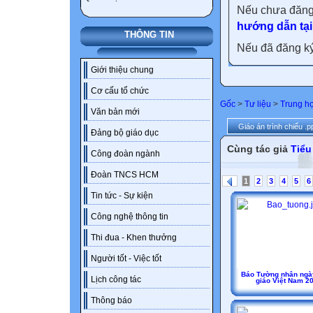
Nếu chưa đăng
hướng dẫn tại
THÔNG TIN
Nếu đã đăng ký 
Giới thiệu chung
Cơ cấu tổ chức
Gốc
>
Tư liệu
>
Trung h
Văn bản mới
Giáo án trình chiếu .p
Đảng bộ giáo dục
Cùng tác giả
Tiểu
Công đoàn ngành
Đoàn TNCS HCM
1
2
3
4
5
6
Tin tức - Sự kiện
Công nghệ thông tin
Thi đua - Khen thưởng
Người tốt - Việc tốt
Báo Tường nhân ngà
Lịch công tác
giáo Việt Nam 20
Thông báo