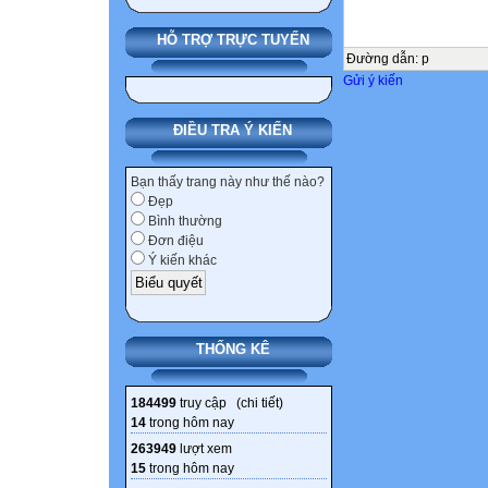
HỖ TRỢ TRỰC TUYẾN
Đường dẫn
:
p
Gửi ý kiến
ĐIỀU TRA Ý KIẾN
Bạn thấy trang này như thế nào?
Đẹp
Bình thường
Đơn điệu
Ý kiến khác
THỐNG KÊ
184499
truy cập (
chi tiết
)
14
trong hôm nay
263949
lượt xem
15
trong hôm nay