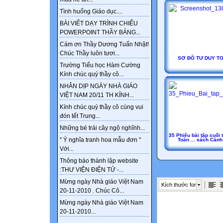
Tình huống Giáo dục....
BÀI VIẾT DẠY TRÌNH CHIẾU
POWERPOINT THẦY BẢNG...
Cám ơn Thầy Dương Tuấn Nhật!
Chúc Thầy luôn tươi...
SƠ ĐỒ TƯ DUY TO
Trường Tiểu học Hàm Cường
Kính chúc quý thầy cô...
NHÂN DỊP NGÀY NHÀ GIÁO
VIỆT NAM 20/11 TH KÍNH...
Kính chúc quý thầy cô cùng vui
đón tết Trung...
Những bé trái cây ngộ nghĩnh...
35 Phiếu bài tập cuối
" Ý nghĩa tranh hoa mẫu đơn "
Toán ... sách Cánh
Với...
Thông báo thành lập website
:THƯ VIỆN ĐIỆN TỬ -...
Mừng ngày Nhà giáo Việt Nam
Kích thước font
20-11-2010 . Chúc Cô...
Mừng ngày Nhà giáo Việt Nam
20-11-2010...