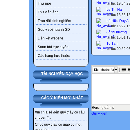
tải lúc 19:54 
Thư mời
Lê Thị Hà
Thư viện ảnh
tải lúc 13:35 
Lê Hữu Duy A
Trao đổi kinh nghiệm
tải lúc 15:27 
Góp ý với ngành GD
đỗ thị hương
tải lúc 15:01 
Liên kết website
Tô Tân
Soạn bài trực tuyến
tải lúc 09:52 
Các trang trực thuộc
Kích thước font
TÀI NGUYÊN DẠY HỌC
CÁC Ý KIẾN MỚI NHẤT
Đường dẫn
:
p
Xin chia sẻ đến quý thầy cô câu
Gửi ý kiến
chuyện "...
Chúc quý thầy cô giáo có một
mùa hè an...