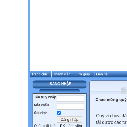
Trang chủ
Thành viên
Trợ giúp
Liên hệ
ĐĂNG NHẬP
Tên truy nhập
Chào mừng quý 
Mật khẩu
Ghi nhớ
Quý vị chưa đă
tải được các tư
Quên mật khẩu
ĐK thành viên