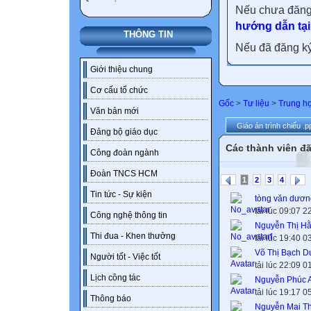
Nếu chưa đăng
hướng dẫn tại
THÔNG TIN
Nếu đã đăng ký 
Giới thiệu chung
Cơ cấu tổ chức
Gốc
>
Tư liệu
>
Trung h
Văn bản mới
Giáo án trình chiếu .p
Đảng bộ giáo dục
Các thành viên đã
Công đoàn ngành
Đoàn TNCS HCM
1
2
3
4
Tin tức - Sự kiện
tòng văn dươn
tải lúc 09:07 
Công nghệ thông tin
Nguyễn Thị H
Thi đua - Khen thưởng
tải lúc 19:40 
Võ Thị Bạch 
Người tốt - Việc tốt
tải lúc 22:09 
Lịch công tác
Nguyễn Phúc 
tải lúc 19:17 
Thông báo
Nguyễn Mai T