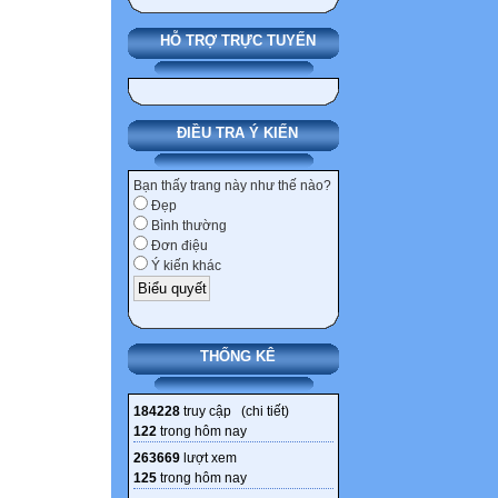
HỖ TRỢ TRỰC TUYẾN
ĐIỀU TRA Ý KIẾN
Bạn thấy trang này như thế nào?
Đẹp
Bình thường
Đơn điệu
Ý kiến khác
THỐNG KÊ
184228
truy cập (
chi tiết
)
122
trong hôm nay
263669
lượt xem
125
trong hôm nay