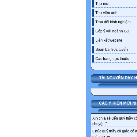
Thư mời
Thư viện ảnh
Trao đổi kinh nghiệm
Góp ý với ngành GD
Liên kết website
Soạn bài trực tuyến
Các trang trực thuộc
TÀI NGUYÊN DẠY 
CÁC Ý KIẾN MỚI N
Xin chia sẻ đến quý thầy c
chuyện "...
Chúc quý thầy cô giáo có 
mùa hè an...