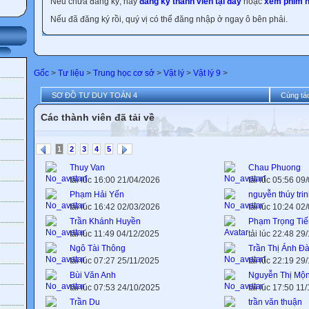
Nếu chưa đăng ký, hãy
đăng ký thành viên tại đây
hoặc
xem phim h
Nếu đã đăng ký rồi, quý vị có thể đăng nhập ở ngay ô bên phải.
Gốc
>
Tư liệu
>
Trung học cơ sở
>
Vật lý
>
Vật lý 9
>
SƠ ĐỒ TƯ DUY TOÁN 4
Cùng tác
Các thành viên đã tải về
1
2
3
4
5
Thuy Van
Chau Phuong
tải lúc 16:00 21/04/2026
tải lúc 05:56 09
Phạm Hải Yến
nguyễn thúy tri
tải lúc 16:42 02/03/2026
tải lúc 10:24 02
Trần Khánh Huyền
Phạm Trọng Tiế
tải lúc 11:49 04/12/2025
tải lúc 22:48 29
Ngô Tài Thông
Trần Thị Ánh Đ
tải lúc 07:27 25/11/2025
tải lúc 22:19 29
Bùi Văn Anh
Nguyễn Thị Mộ
tải lúc 07:53 24/10/2025
tải lúc 17:50 11
Trần Du
trần văn thuận