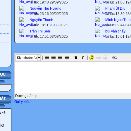
tải lúc 19:40 29/09/2025
tải lúc 21:05 19
Nguyễn Thu Hương
Phạm Út Dịu
tải lúc 23:16 09/09/2025
tải lúc 13:30 28
Nguyễn Thanh
Minh Ngoc Tran
tải lúc 18:11 20/08/2025
tải lúc 09:44 04
Trần Thị Sen
bùi văn chấy
tải lúc 17:51 03/08/2025
tải lúc 15:01 18
Kích thước font
HỌC
Đường dẫn
:
p
HẤT
Gửi ý kiến
ô câu
một