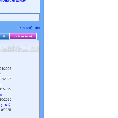
ướng dẫn tại đây
Đưa tư liệu lên
 giả
Lịch sử tải về
/04/2026
nh
/02/2026
n
/11/2025
ào
/10/2025
ng Thuỷ
/10/2025