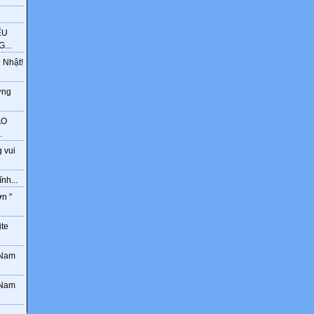
ẾU
...
 Nhật!
ờng
ÁO
.
 vui
nh...
ơn "
ite
 Nam
 Nam