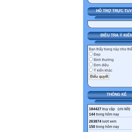
HỖ TRỢ TRỰC TU
ĐIỀU TRA Ý KIẾ
Bạn thấy trang này như th
Đẹp
Bình thường
Đơn điệu
Ý kiến khác
THỐNG KÊ
184427
truy cập (
chi tiết
)
144
trong hôm nay
263874
lượt xem
150
trong hôm nay