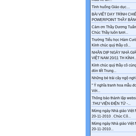
Tình huống Giáo dục....
BÀI VIẾT DẠY TRÌNH CHI
POWERPOINT THẦY BẢNG
Cám ơn Thầy Dương Tuấn
Chúc Thầy luôn tươi...
Trường Tiểu học Hàm Cư
Kính chúc quý thầy cô...
NHÂN DỊP NGÀY NHÀ GI
VIỆT NAM 20/11 TH KÍNH..
Kính chúc quý thầy cô cùng
đón tết Trung...
Những bé trái cây ngộ nghĩ
" Ý nghĩa tranh hoa mẫu đ
Với...
Thông báo thành lập webs
:THƯ VIỆN ĐIỆN TỬ -...
Mừng ngày Nhà giáo Việt
20-11-2010 . Chúc Cô...
Mừng ngày Nhà giáo Việt
20-11-2010...