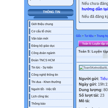
Nếu chưa đăng
hướng dẫn tại
THÔNG TIN
Nếu đã đăng ký 
Giới thiệu chung
Cơ cấu tổ chức
Gốc
>
Tư liệu
>
Trung h
Văn bản mới
Toán 5: Luyện tập ch
Đảng bộ giáo dục
Toán 5: Luyện tập 
Công đoàn ngành
Đoàn TNCS HCM
Tin tức - Sự kiện
Công nghệ thông tin
Người gửi:
Tiểu
Thi đua - Khen thưởng
Ngày gửi:
19h:1
Người tốt - Việc tốt
Dung lượng:
80
Số lượt tải:
23
Lịch công tác
Mô tả:
Thông báo