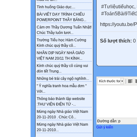
#Tưliệutiểuhọc,
Tình huống Giáo dục....
#Toán5Bài9Tiết
BÀI VIẾT DẠY TRÌNH CHIẾU
POWERPOINT THẦY BẢNG...
https://youtu.b
Cám ơn Thầy Dương Tuấn Nhật!
Chúc Thầy luôn tươi...
Trường Tiểu học Hàm Cường
Số lượt thích:
0
Kính chúc quý thầy cô...
NHÂN DỊP NGÀY NHÀ GIÁO
VIỆT NAM 20/11 TH KÍNH...
Kính chúc quý thầy cô cùng vui
đón tết Trung...
Những bé trái cây ngộ nghĩnh...
Kích thước font
" Ý nghĩa tranh hoa mẫu đơn "
Với...
Thông báo thành lập website
:THƯ VIỆN ĐIỆN TỬ -...
Mừng ngày Nhà giáo Việt Nam
20-11-2010 . Chúc Cô...
Đường dẫn
:
p
Mừng ngày Nhà giáo Việt Nam
Gửi ý kiến
20-11-2010...