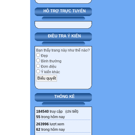
HỖ TRỢ TRỰC TUYẾN
ĐIỀU TRA Ý KIẾN
Bạn thấy trang này như thế nào?
Đẹp
Bình thường
Đơn điệu
Ý kiến khác
THỐNG KÊ
184540
truy cập (
chi tiết
)
55
trong hôm nay
263996
lượt xem
62
trong hôm nay