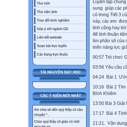
Luyện tập chung 
Thư mời
sung giúp các ph
Thư viện ảnh
có trong Tiết 3 c
Trao đổi kinh nghiệm
này, các em đượ
tính cộng hay tr
Góp ý với ngành GD
để tính thuận tiệ
Liên kết website
tìm phân số của 
Soạn bài trực tuyến
triển năng lực giả
Các trang trực thuộc
00:57 Trò chơi: 
03:56 Yêu cầu c
TÀI NGUYÊN DẠY HỌC
04:24 Bài 1 Ước
10:16 Bài 2 Tìm
Bỉnh Khiêm
CÁC Ý KIẾN MỚI NHẤT
13:50 Bài 3 Giải 
Xin chia sẻ đến quý thầy cô câu
17:17 Bài 4 Tính 
chuyện "...
Chúc quý thầy cô giáo có một
21:21. Vận dụng
mùa hè an...