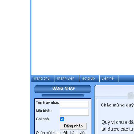
Trang chủ
Thành viên
Trợ giúp
Liên hệ
ĐĂNG NHẬP
Tên truy nhập
Chào mừng quý 
Mật khẩu
Ghi nhớ
Quý vị chưa đă
tải được các tư
Quên mật khẩu
ĐK thành viên