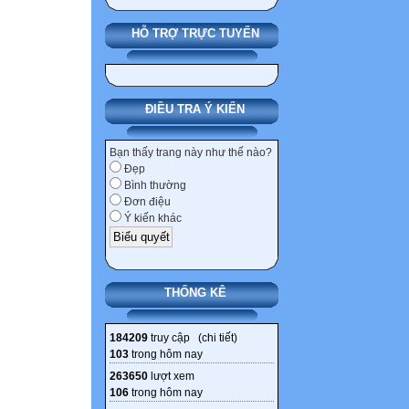
HỖ TRỢ TRỰC TUYẾN
ĐIỀU TRA Ý KIẾN
Bạn thấy trang này như thế nào?
Đẹp
Bình thường
Đơn điệu
Ý kiến khác
THỐNG KÊ
184209
truy cập (
chi tiết
)
103
trong hôm nay
263650
lượt xem
106
trong hôm nay