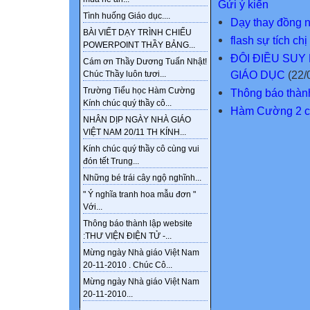
Gửi ý kiến
Tình huống Giáo dục....
Dạy thay đồng n
BÀI VIẾT DẠY TRÌNH CHIẾU
flash sự tích ch
POWERPOINT THẦY BẢNG...
ĐÔI ĐIỀU SUY
Cám ơn Thầy Dương Tuấn Nhật!
GIÁO DỤC
(22/
Chúc Thầy luôn tươi...
Trường Tiểu học Hàm Cường
Thông báo thà
Kính chúc quý thầy cô...
Hàm Cường 2 c
NHÂN DỊP NGÀY NHÀ GIÁO
VIỆT NAM 20/11 TH KÍNH...
Kính chúc quý thầy cô cùng vui
đón tết Trung...
Những bé trái cây ngộ nghĩnh...
" Ý nghĩa tranh hoa mẫu đơn "
Với...
Thông báo thành lập website
:THƯ VIỆN ĐIỆN TỬ -...
Mừng ngày Nhà giáo Việt Nam
20-11-2010 . Chúc Cô...
Mừng ngày Nhà giáo Việt Nam
20-11-2010...