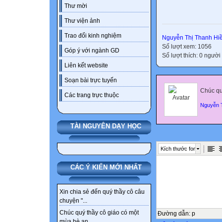
Thư mời
Thư viện ảnh
Trao đổi kinh nghiệm
Nguyễn Thị Thanh Hi
Số lượt xem: 1056
Góp ý với ngành GD
Số lượt thích: 0 người
Liên kết website
Soạn bài trực tuyến
Chúc quý
Các trang trực thuộc
Nguyễn T
TÀI NGUYÊN DẠY HỌC
Kích thước font
CÁC Ý KIẾN MỚI NHẤT
Xin chia sẻ đến quý thầy cô câu
chuyện "...
Chúc quý thầy cô giáo có một
Đường dẫn
:
p
mùa hè an...