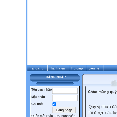
Trang chủ
Thành viên
Trợ giúp
Liên hệ
ĐĂNG NHẬP
Tên truy nhập
Chào mừng quý 
Mật khẩu
Ghi nhớ
Quý vị chưa đă
tải được các tư
Quên mật khẩu
ĐK thành viên