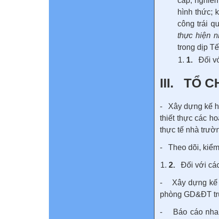
cấp; nghiêm
hình thức; 
công trái q
thực hiện 
trong dịp Tế
1.
Đối v
III. TỔ 
- Xây dựng kế ho
thiết thực các 
thực tế nhà trườ
- Theo dõi, kiểm
2.
Đối với cá
- Xây dựng kế h
phòng GD&ĐT tr
- Báo cáo nhanh