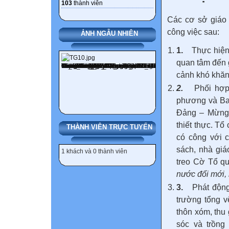
103
thành viên
Các cơ sở giáo 
công việc sau:
ẢNH NGẪU NHIÊN
1.
Thực hiện
quan tâm đến g
cảnh khó khăn
2.
Phối hợp
phương và Ban
Đảng – Mừng 
thiết thực. Tổ
THÀNH VIÊN TRỰC TUYẾN
có công với c
sách, nhà giá
1 khách và 0 thành viên
treo Cờ Tổ q
nước đổi mới,
3.
Phát động
trường tổng v
thôn xóm, thu 
sóc và trồng 