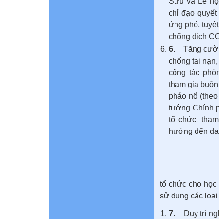
Sửu và Lễ hộ
chỉ đạo quyết
ứng phó, tuyệt
chống dịch C
6.
Tăng cườn
chống tai nạn,
công tác phòn
tham gia buôn
pháo nổ (theo
tướng Chính p
tổ chức, tham
hưởng đến dan
tổ chức cho học
sử dụng các loại
7.
Duy trì n