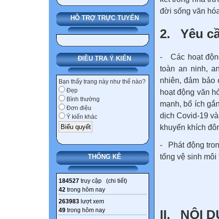
đời sống văn hóa
HỖ TRỢ TRỰC TUYẾN
2. Yêu c
- Các hoạt động
ĐIỀU TRA Ý KIẾN
toàn an ninh, a
nhiên, đảm bảo c
Bạn thấy trang này như thế nào?
Đẹp
hoạt động văn hó
Bình thường
mạnh, bổ ích gắn
Đơn điệu
dịch Covid-19 và
Ý kiến khác
khuyến khích đôn
- Phát động tron
tổng vệ sinh môi
THỐNG KÊ
184527
truy cập (
chi tiết
)
42
trong hôm nay
263983
lượt xem
49
trong hôm nay
II. NỘI 