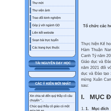
Thư mời
Thư viện ảnh
Trao đổi kinh nghiệm
Tổ chức các h
Góp ý với ngành GD
Liên kết website
Soạn bài trực tuyến
Thực hiện Kế h
Các trang trực thuộc
Hàm Thuận Nam
Canh Tý năm 20
Giáo dục và Đà
TÀI NGUYÊN DẠY HỌC
năm 2021 đối v
dục và Đào tạo
mừng Xuân Canh
CÁC Ý KIẾN MỚI NHẤT
sau:
I. MỤC 
Xin chia sẻ đến quý thầy cô câu
chuyện "...
Chúc quý thầy cô giáo có một
1.
Mục đích
mùa hè an...