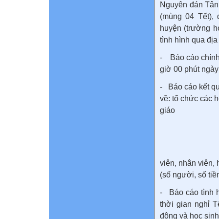
Nguyên đán Tân 
(mùng 04 Tết),
huyện (trường h
tình hình qua đị
- Báo cáo chính
giờ 00 phút ngày
- Báo cáo kết q
về: tổ chức các 
giáo
viên, nhân viên,
(số người, số tiền)
- Báo cáo tình 
thời gian nghỉ 
động và học sinh