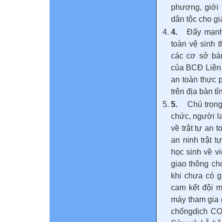
phương, giới t
dân tộc cho gi
4.
Đẩy mạnh 
toàn vệ sinh 
các cơ sở bá
của BCĐ Liên 
an toàn thực
trên địa bàn t
5.
Chú trọng
chức, người l
về trật tự an 
an ninh trật 
học sinh về v
giao thông ch
khi chưa có g
cam kết đội m
máy tham gia 
chốngdịch COV