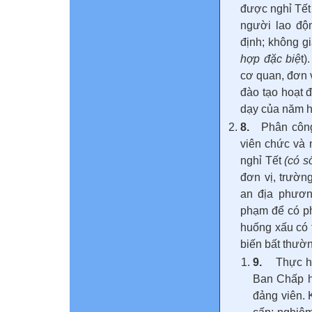
được nghỉ Tết
người lao độ
định; không g
hợp đặc biệ
t)
cơ quan, đơn 
đào tạo hoạt 
dạy của năm h
8.
Phân công 
viên chức và 
nghỉ Tết
(có s
đơn vị, trườn
an địa phương
phạm để có ph
huống xấu có 
biến bất thườn
9.
Thực h
Ban Chấp h
đảng viên. 