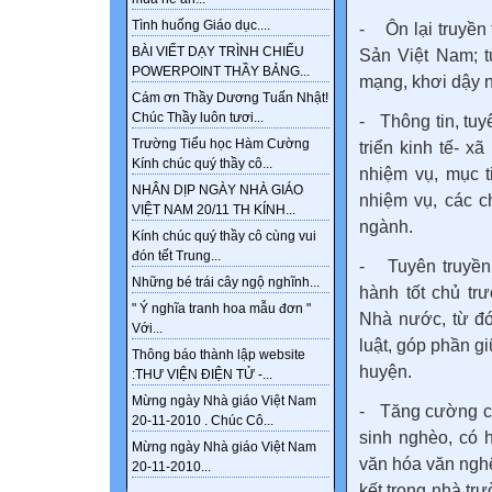
Tình huống Giáo dục....
- Ôn lại truyền
BÀI VIẾT DẠY TRÌNH CHIẾU
Sản Việt Nam; t
POWERPOINT THẦY BẢNG...
mạng, khơi dậy n
Cám ơn Thầy Dương Tuấn Nhật!
Chúc Thầy luôn tươi...
- Thông tin, tuy
Trường Tiểu học Hàm Cường
triển kinh tế- 
Kính chúc quý thầy cô...
nhiệm vụ, mục t
NHÂN DỊP NGÀY NHÀ GIÁO
nhiệm vụ, các c
VIỆT NAM 20/11 TH KÍNH...
ngành.
Kính chúc quý thầy cô cùng vui
đón tết Trung...
- Tuyên truyền 
Những bé trái cây ngộ nghĩnh...
hành tốt chủ tr
" Ý nghĩa tranh hoa mẫu đơn "
Nhà nước, từ đó
Với...
luật, góp phần gi
Thông báo thành lập website
huyện.
:THƯ VIỆN ĐIỆN TỬ -...
Mừng ngày Nhà giáo Việt Nam
- Tăng cường cá
20-11-2010 . Chúc Cô...
sinh nghèo, có 
Mừng ngày Nhà giáo Việt Nam
văn hóa văn nghệ
20-11-2010...
kết trong nhà t