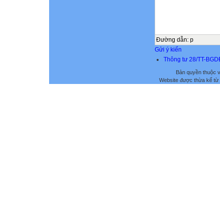
Đường dẫn
:
p
Gửi ý kiến
Thông tư 28/TT-BGDĐ
Bản quyền thuộc
Website được thừa kế từ