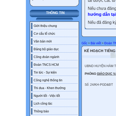
tải được các tư
Nếu chưa đăng
THÔNG TIN
hướng dẫn tại
Nếu đã đăng ký 
Giới thiệu chung
Cơ cấu tổ chức
Văn bản mới
Gốc
>
Bài viết
>
Đoàn T
Đảng bộ giáo dục
KẾ HOẠCH TIẾN
Công đoàn ngành
Đoàn TNCS HCM
UBND HUYỆN HÀM 
Tin tức - Sự kiện
PHÒNG
GIÁO DỤC V
Công nghệ thông tin
Số: 24/KH-PGD&ĐT
Thi đua - Khen thưởng
Người tốt - Việc tốt
Lịch công tác
Thông báo