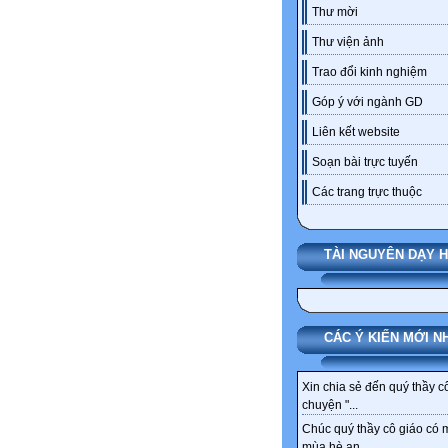
Thư mời
Thư viện ảnh
Trao đổi kinh nghiệm
Góp ý với ngành GD
Liên kết website
Soạn bài trực tuyến
Các trang trực thuộc
TÀI NGUYÊN DẠY 
CÁC Ý KIẾN MỚI N
Xin chia sẻ đến quý thầy c
chuyện "...
Chúc quý thầy cô giáo có 
mùa hè an...