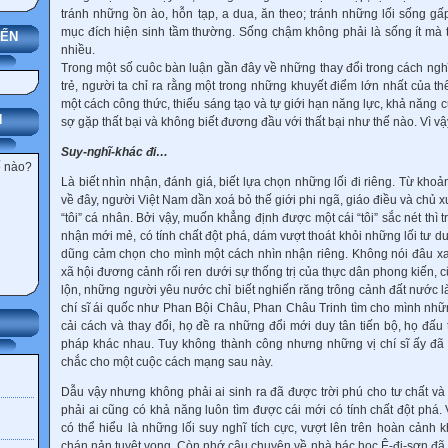
tránh những ồn ào, hỗn tạp, a dua, ăn theo; tránh những lối sống gấ
mục đích hiện sinh tầm thường. Sống chậm không phải là sống ít mà t
YẾN
nhiều.
Trong một số cuôc bàn luận gần đây về những thay đổi trong cách nghĩ
trẻ, người ta chỉ ra rằng một trong những khuyết điểm lớn nhất của 
một cách công thức, thiếu sáng tạo và tự giới hạn năng lực, khả năng c
N
sợ gặp thất bại và không biết đương đầu với thất bại như thế nào. Vì vậ
Suy-nghĩ-khác đi…
ế nào?
Là biết nhìn nhận, đánh giá, biết lựa chọn những lối đi riêng. Từ khoả
về đây, người Việt Nam dần xoá bỏ thế giới phi ngã, giáo điều và chủ x
“tôi” cá nhân. Bởi vậy, muốn khẳng định được một cái “tôi” sắc nét thì 
nhận mới mẻ, có tính chất đột phá, dám vượt thoát khỏi những lối tư du
dũng cảm chọn cho mình một cách nhìn nhận riêng. Không nói đâu xa,
xã hội đương cảnh rối ren dưới sự thống trị của thực dân phong kiến, c
lộn, những người yêu nước chỉ biết nghiến răng trông cảnh đất nước l
chí sĩ ái quốc như Phan Bội Châu, Phan Châu Trinh tìm cho mình nhữn
cải cách và thay đổi, họ đề ra những đổi mới duy tân tiến bộ, họ đấ
pháp khác nhau. Tuy không thành công nhưng những vị chí sĩ ấy đã
chắc cho một cuộc cách mạng sau này.
Dẫu vậy nhưng không phải ai sinh ra đã được trời phú cho tư chất và 
phải ai cũng có khả năng luôn tìm được cái mới có tính chất đột phá. 
có thể hiểu là những lối suy nghĩ tích cực, vượt lên trên hoàn cảnh
chán nản tuyệt vọng. Còn nhớ câu chuyện về nhà bác học Ê-đi-sơn đã 