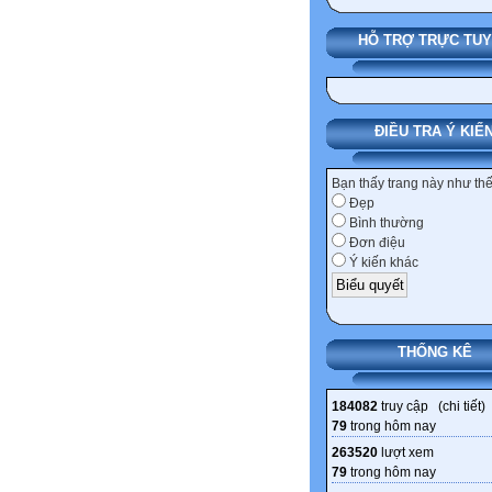
HỖ TRỢ TRỰC TU
ĐIỀU TRA Ý KIẾ
Bạn thấy trang này như th
Đẹp
Bình thường
Đơn điệu
Ý kiến khác
THỐNG KÊ
184082
truy cập (
chi tiết
)
79
trong hôm nay
263520
lượt xem
79
trong hôm nay