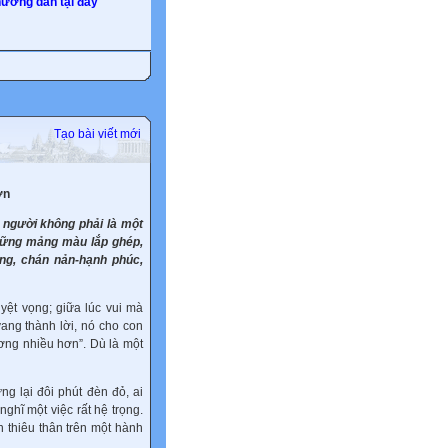
ướng dẫn tại đây
Tạo bài viết mới
ơn
n người không phải là một
hững mảng màu lắp ghép,
ọng, chán nản-hạnh phúc,
yệt vọng; giữa lúc vui mà
ang thành lời, nó cho con
ương nhiều hơn”. Dù là một
ng lại đôi phút đèn đỏ, ai
ghĩ một việc rất hệ trọng.
n thiêu thân trên một hành