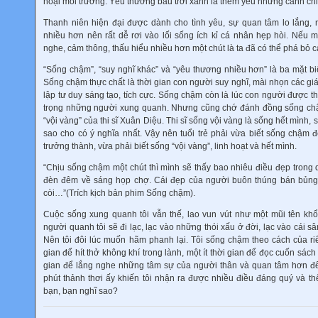
hoại môi trường. Yêu thương bầu trời xanh là thêm yêu những cánh ch
Thanh niên hiện đại được dành cho tình yêu, sự quan tâm lo lắng,
nhiều hơn nên rất dễ rơi vào lối sống ích kỉ cá nhân hẹp hòi. Nếu mỗ
nghe, cảm thông, thấu hiểu nhiều hơn một chút là ta đã có thể phá bỏ c
“Sống chậm”, “suy nghĩ khác” và “yêu thương nhiều hơn” là ba mặt b
Sống chậm thực chất là thời gian con người suy nghĩ, mài nhọn các g
lập tư duy sáng tạo, tích cực. Sống chậm còn là lúc con người được th
trọng những người xung quanh. Nhưng cũng chớ đánh đồng sống chậm
“vội vàng” của thi sĩ Xuân Diệu. Thi sĩ sống vội vàng là sống hết mình,
sao cho có ý nghĩa nhất. Vậy nên tuổi trẻ phải vừa biết sống chậm đ
trưởng thành, vừa phải biết sống “vội vàng”, linh hoạt và hết mình.
“Chịu sống chậm một chút thì mình sẽ thấy bao nhiêu điều đẹp trong 
đèn đêm về sáng họp chợ. Cái đẹp của người buôn thúng bán bủng.
còi…”(Trích kịch bản phim Sống chậm).
Cuộc sống xung quanh tôi vẫn thế, lao vun vút như một mũi tên khổn
người quanh tôi sẽ đi lạc, lạc vào những thói xấu ở đời, lạc vào cái s
Nên tôi đôi lúc muốn hãm phanh lại. Tôi sống chậm theo cách của riê
gian để hít thở không khí trong lành, một ít thời gian để đọc cuốn sách 
gian để lắng nghe những tâm sự của người thân và quan tâm hơn đ
phút thảnh thơi ấy khiến tôi nhận ra được nhiều điều đáng quý và t
bạn, bạn nghĩ sao?