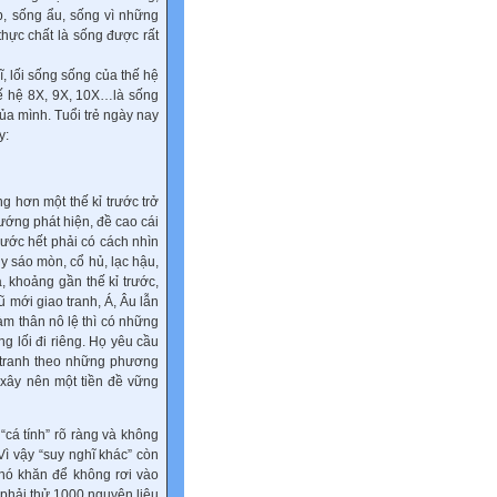
p, sống ẩu, sống vì những
hực chất là sống được rất
, lối sống sống của thế hệ
thế hệ 8X, 9X, 10X…là sống
ủa mình. Tuổi trẻ ngày nay
y:
ng hơn một thế kỉ trước trở
ướng phát hiện, đề cao cái
trước hết phải có cách nhìn
y sáo mòn, cổ hủ, lạc hậu,
 khoảng gần thế kỉ trước,
ũ mới giao tranh, Á, Âu lẫn
àm thân nô lệ thì có những
g lối đi riêng. Họ yêu cầu
u tranh theo những phương
 xây nên một tiền đề vững
“cá tính” rõ ràng và không
Vì vậy “suy nghĩ khác” còn
 khó khăn để không rơi vào
phải thử 1000 nguyên liệu