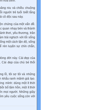
im hoà bình.
 nâng niu và chiều chuộng
i người trẻ tuổi biết lắng
ái cô độc sau này.
iện chứng của một vấn đề.
iác quan nhạy bén và thành
ảnh thơi, yêu thương, trân
 trái nghịch với lối sống
 sống một cách tận độ, sống
ể rèn luyện sự chín chắn,
dòng đời này. Cái đẹp của
 Cái đẹp của chú bé thổi
g lồ, tôi sợ tôi và những
ân khấu ranh mãnh giả tạo.
ng mình: dùng một ít thời
bồi bổ tâm hồn, một ít thời
ến mọi người. Những giây
hêm yêu cuộc sống.còn với