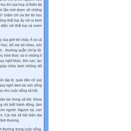
ọc trò của hoạ sĩ thiên tài
ươi lần mới được vẽ những
rò” chăm chỉ ưa tìm tòi học
g thất bại ấy rút ra kinh
diện với thất bại và vươn
của giới trẻ châu Á và cả
ại học, bố mẹ bỏ nhau, sức
ánh…thường quẫn chí tự tử.
u hình thức và vì những lí
y nghĩ khác, tích cực, lạc
 giúp chữa lành những vết
ìn lập dị, quái đản cổ suý
suy nghĩ đem lại sức sống
lao cho cuộc sống xã hội.
ràn lan trong xã hội. Khoa
ng chỉ biết hành động, làm
con người. Ngược lại, con
ảm. Cái mà xã hội hiện đại
 tình thương.
nh thường trong cuộc sống.