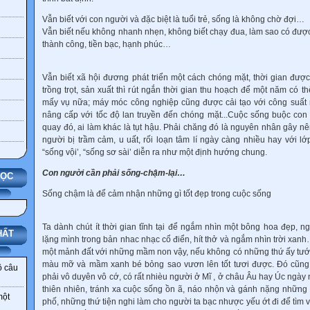
Vẫn biết với con người và đặc biệt là tuổi trẻ, sống là không chờ đợi…
Vẫn biết nếu không nhanh nhẹn, không biết chạy đua, làm sao có đư
thành công, tiền bạc, hạnh phúc…
Vẫn biết xã hội đương phát triển một cách chóng mặt, thời gian được
trồng trọt, sản xuất thì rút ngắn thời gian thu hoạch để một năm có 
mấy vụ nữa; máy móc công nghiệp cũng được cải tạo với công suất 
nâng cấp với tốc độ lan truyền đến chóng mặt...Cuộc sống buộc con
quay đó, ai làm khác là tụt hậu. Phải chăng đó là nguyên nhân gây nên
người bị trầm cảm, u uất, rối loạn tâm lí ngày càng nhiều hay với lớp 
“sống vội’, “sống sơ sài’ diễn ra như một định hướng chung.
Con người cần phải sống-chậm-lại…
HỌC
Sống chậm là để cảm nhận những gì tốt đẹp trong cuộc sống
Ta dành chút ít thời gian tĩnh tại để ngắm nhìn một bông hoa đẹp, ngh
HẤT
lặng mình trong bản nhac nhạc cổ điển, hít thở và ngắm nhìn trời xa
một mảnh đất với những mầm non vậy, nếu không có những thứ ấy tưới 
màu mỡ và mầm xanh bé bỏng sao vươn lên tốt tươi được. Đó cũng l
ô câu
phải vô duyên vô cớ, có rất nhièu người ở Mĩ , ở châu Âu hay Úc ngày
thiên nhiên, tránh xa cuộc sống ồn ã, náo nhộn và gánh nặng những
một
phố, những thứ tiện nghi làm cho người ta bạc nhược yếu ớt đi để tìm 