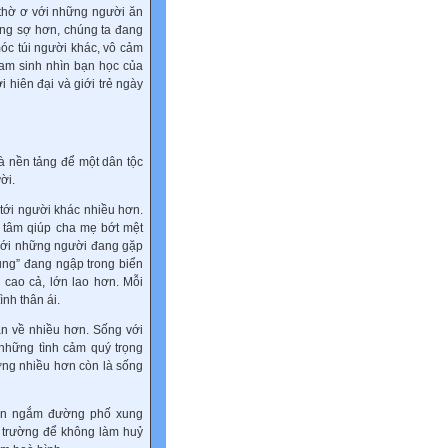
, thờ ơ với những người ăn
ng sợ hơn, chúng ta đang
óc túi người khác, vô cảm
nam sinh nhìn bạn học của
hiên đại và giới trẻ ngày
là nền tảng để một dân tộc
ời.
tới người khác nhiều hơn.
n tâm qiúp cha mẹ bớt mệt
 với những người đang gặp
rung” đang ngập trong biển
cao cả, lớn lao hơn. Mỗi
ình thân ái.
ận về nhiều hơn. Sống với
những tình cảm quý trọng
ơng nhiều hơn còn là sống
hìn ngắm đường phố xung
 trường để không làm huỷ