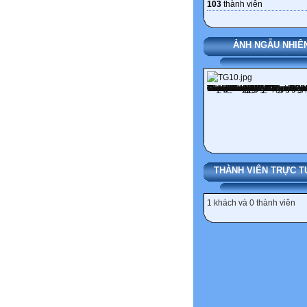
103
thành viên
ẢNH NGẪU NHIÊ
THÀNH VIÊN TRỰC T
1 khách và 0 thành viên