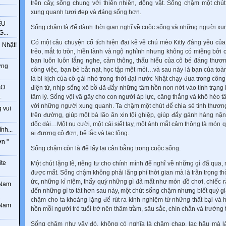
trên cây, sống chung với thiên nhiên, động vật. Sống chậm một chú
xung quanh tươi đẹp và đáng sống hơn.
ẾU
Sống chậm là để dành thời gian nghĩ về cuộc sống và những người xu
...
Có một câu chuyện cổ tích hiện đại kể về chú mèo Kitty đáng yêu củ
 Nhật!
trẻo, mắt to tròn, hiền lành và ngộ nghĩnh nhưng không có miệng bởi 
bạn luôn luôn lắng nghe, cảm thông, thấu hiểu của cô bé đáng thươ
ờng
công việc, bạn bè bắt nạt, học tập mệt mỏi…và sau này là bạn của to
là bi kịch của cô gái nhỏ trong thời đại nước Nhật chạy đua trong công
ÁO
điện tử, nhịp sống xô bồ đã đẩy những tâm hồn non nớt vào tình trạn
.
tâm lý. Sống vội vã gây cho con người áp lực, căng thẳng và khô héo tâ
với những người xung quanh. Ta chậm một chút để chia sẻ tình thươn
 vui
trên đường, giúp một bà lão ăn xin tội ghiệp, giúp đẩy gánh hàng nặn
dốc dài…Một nụ cười, một cái siết tay, một ánh mắt cảm thông là món 
nh...
ai đương cô đơn, bế tắc và lạc lõng.
ơn "
Sống chậm còn là để lấy lại cân bằng trong cuộc sống.
ite
Một chút lặng lẽ, riêng tư cho chính mình để nghĩ về những gì đã qua, 
được mất. Sống chậm không phải lãng phí thời gian mà là trân trọng thờ
ức, những kỉ niệm, thấy quý những gì đã mất như món đồ chơi, chiếc
 Nam
đến những gì to tát hơn sau này, một chút sống chậm nhưng biết quý gi
chậm cho ta khoảng lặng để rút ra kinh nghiệm từ những thất bại và 
 Nam
hồn mỗi người trẻ tuổi trở nên thâm trầm, sâu sắc, chín chắn và trưởng
Sống chậm như vậy đó, không có nghĩa là chậm chạp, lạc hậu mà là