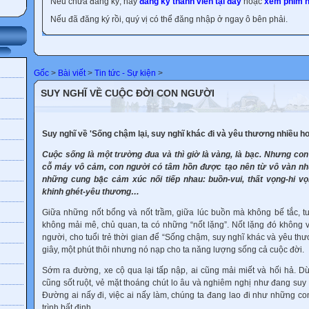
Nếu chưa đăng ký, hãy
đăng ký thành viên tại đây
hoặc
xem phim h
Nếu đã đăng ký rồi, quý vị có thể đăng nhập ở ngay ô bên phải.
Gốc
>
Bài viết
>
Tin tức - Sự kiện
>
SUY NGHĨ VỀ CUỘC ĐỜI CON NGƯỜI
Suy nghĩ về 'Sống chậm lại, suy nghĩ khác đi và yêu thương nhiều h
Cuộc sống là một trường đua và thì giờ là vàng, là bạc. Nhưng co
cỗ máy vô cảm, con người có tâm hồn được tạo nên từ vô vàn n
những cung bậc cảm xúc nối tiếp nhau: buồn-vui, thất vọng-hi v
khinh ghét-yêu thương…
Giữa những nốt bổng và nốt trầm, giữa lúc buồn mà không bế tắc, tu
không mải mê, chủ quan, ta có những “nốt lặng”. Nốt lặng đó không v
người, cho tuổi trẻ thời gian để “Sống chậm, suy nghĩ khác và yêu th
giây, một phút thôi nhưng nó nạp cho ta năng lượng sống cả cuộc đời.
Sớm ra đường, xe cộ qua lại tấp nập, ai cũng mải miết và hối hả. Dừ
cũng sốt ruột, vẻ mặt thoáng chút lo âu và nghiêm nghị như đang suy n
Đường ai nấy đi, việc ai nấy làm, chúng ta đang lao đi như những co
trình bất định.