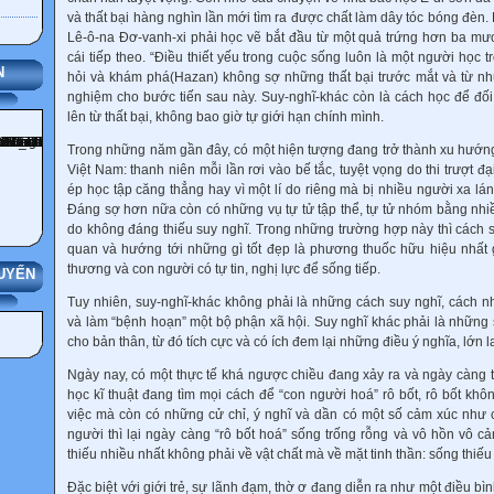
và thất bại hàng nghìn lần mới tìm ra được chất làm dây tóc bóng đèn. H
Lê-ô-na Đơ-vanh-xi phải học vẽ bắt đầu từ một quả trứng hơn ba m
cái tiếp theo. “Điều thiết yếu trong cuộc sống luôn là một người học t
N
hỏi và khám phá(Hazan) không sợ những thất bại trước mắt và từ nhữn
nghiệm cho bước tiến sau này. Suy-nghĩ-khác còn là cách học để đối 
lên từ thất bại, không bao giờ tự giới hạn chính mình.
Trong những năm gần đây, có một hiện tượng đang trở thành xu hướng 
Việt Nam: thanh niên mỗi lần rơi vào bế tắc, tuyệt vọng do thi trượt đ
ép học tập căng thẳng hay vì một lí do riêng mà bị nhiều người xa l
Đáng sợ hơn nữa còn có những vụ tự tử tập thể, tự tử nhóm bằng nhiề
do không đáng thiếu suy nghĩ. Trong những trường hợp này thì cách su
quan và hướng tới những gì tốt đẹp là phương thuốc hữu hiệu nhất
thương và con người có tự tin, nghị lực để sống tiếp.
UYẾN
Tuy nhiên, suy-nghĩ-khác không phải là những cách suy nghĩ, cách nh
và làm “bệnh hoạn” một bộ phận xã hội. Suy nghĩ khác phải là những 
cho bản thân, từ đó tích cực và có ích đem lại những điều ý nghĩa, lớn 
Ngày nay, có một thực tế khá ngược chiều đang xảy ra và ngày càng t
học kĩ thuật đang tìm mọi cách để “con người hoá” rô bốt, rô bốt khô
việc mà còn có những cử chỉ, ý nghĩ và dần có một số cảm xúc như 
người thì lại ngày càng “rô bốt hoá” sống trống rỗng và vô hồn vô c
thiếu nhiều nhất không phải về vật chất mà về mặt tinh thần: sống thiếu
Đặc biệt với giới trẻ, sự lãnh đạm, thờ ơ đang diễn ra như một điều bì