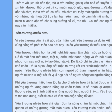
Thờ ơ với lịch sử dân tộc, thờ ơ với những giá trị văn hoá cổ truyền 
xin trên đường, thờ ơ với bà cụ muốn người giúp qua đường …Và đá
dần vô cảm, thờ ơ với cả cái xấu. Vô cảm khi thấy một người đương m
với những văn hoá đồi truỵ lan tràn trên mạng, vô cảm khi nữ sinh, 
mình bị đánh đập và còn sung sướng cổ vũ, reo hò…Cái mà con người 
nay cần nhất là:
Yêu-thương-nhiều hơn.
Vì yêu thương vốn là cái gốc của nhân loại. Yêu thương và đoàn kết 
cùng sống và phát triển bao đời nay. Thiếu yêu thương là thiếu con ngư
Yêu thương nhiều hơn là biết nghĩ, biết quan tâm chăm sóc và hướng 
Đó là một ánh mắt nhìn, một nụ cười, một hành động và lời nói qua
nhọc hơn sau một ngày lao động vất vả. Đó là cử chỉ ân cần trìu mến
khó khăn. Đó là sự lo lắng, sốt ruột, thương xót khi “khúc ruột miền T
nước…Yêu thương nhiều biến con người trở thành người nhân hậu, 
người hi sinh đi một cái tôi vị kỉ hẹp hòi để người sống với người bằng t
Khi yêu thương nhiều hơn tức là cho đi nhiều hơn thì ta lại được nh
những người xung quanh bằng sự chân thành, ta sẽ nhận lại được 
thương yêu, sự thành thật từ những người bạn, người thầy… Yêu thư
vị tha bao dung, biết sẻ chia và làm cho cuộc sống tốt đẹp.
Yêu thương nhiều hơn chỉ giản đơn là sống chậm lại một chút, n
quanh và những gương mặt thân quen. Yêu thương thiên nhiên, môi