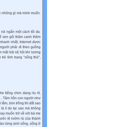
ợc những gì mà mình muốn:
 rút ngắn một cách tối đa:
thể xen gối thâm canh thêm
nhanh nhất; Internet được
 người phải đi theo guồng
 mặt trái xã hội khi lượng
trẻ tình trạng “sống thử”,
e tiếng chim đang ríu rít,
nh… Tâm hồn con người như
tắm, bón trồng thì đất sao
à lí do tại sao mà không
 nay muốn trở về với bà mẹ
 ước lệ rườm rà của thành
vào rừng sinh sống, sống ở