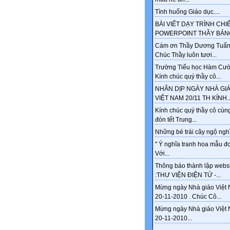
Tình huống Giáo dục....
BÀI VIẾT DẠY TRÌNH CHI
POWERPOINT THẦY BẢNG
Cám ơn Thầy Dương Tuấn
Chúc Thầy luôn tươi...
Trường Tiểu học Hàm Cư
Kính chúc quý thầy cô...
NHÂN DỊP NGÀY NHÀ GI
VIỆT NAM 20/11 TH KÍNH..
Kính chúc quý thầy cô cùng
đón tết Trung...
Những bé trái cây ngộ nghĩ
" Ý nghĩa tranh hoa mẫu đ
Với...
Thông báo thành lập webs
:THƯ VIỆN ĐIỆN TỬ -...
Mừng ngày Nhà giáo Việt
20-11-2010 . Chúc Cô...
Mừng ngày Nhà giáo Việt
20-11-2010...