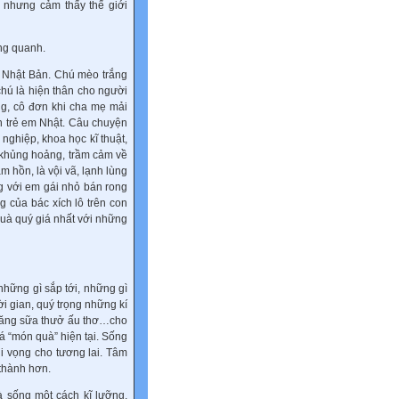
t nhưng cảm thấy thế giới
ng quanh.
a Nhật Bản. Chú mèo trắng
chú là hiện thân cho người
ng, cô đơn khi cha mẹ mải
àn trẻ em Nhật. Câu chuyện
 nghiệp, khoa học kĩ thuật,
g khủng hoảng, trầm cảm về
m hồn, là vội vã, lạnh lùng
g với em gái nhỏ bán rong
g của bác xích lô trên con
quà quý giá nhất với những
những gì sắp tới, những gì
i gian, quý trọng những kí
 răng sữa thưở ấu thơ…cho
á “món quà” hiện tại. Sống
hi vọng cho tương lai. Tâm
 thành hơn.
 sống một cách kĩ lưỡng,