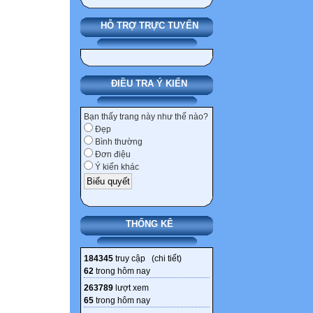
thông tin cần thi
Ví dụ: Đối tượng
HỖ TRỢ TRỰC TUYẾN
cụ lao động cơ 
KHỞI ĐỘNG
ĐIỀU TRA Ý KIẾN
Nhiệm vụ 1: Giới
Bạn thấy trang này như thế nào?
Đẹp
Trò chơi “Thử tà
Bình thường
Đơn điệu
Chỉ được đặt câu 
Ý kiến khác
hoặc “không đún
Bạn ra câu đố 
hoặc lời nói.
THỐNG KÊ
Bạn nào trong l
tâm, bạn đó thắ
184345
truy cập (
chi tiết
)
62
trong hôm nay
Nhiệm vụ 2
263789
lượt xem
65
trong hôm nay
Định hướng nội