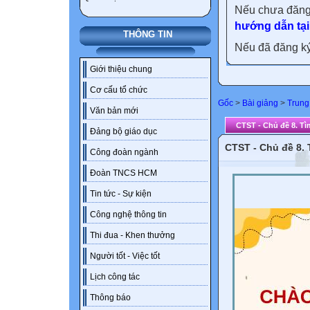
Nếu chưa đăng
hướng dẫn tại
THÔNG TIN
Nếu đã đăng ký 
Giới thiệu chung
Cơ cấu tổ chức
Gốc
>
Bài giảng
>
Trung
Văn bản mới
CTST - Chủ đề 8. Tì
Đảng bộ giáo dục
CTST - Chủ đề 8.
Công đoàn ngành
Đoàn TNCS HCM
Tin tức - Sự kiện
Công nghệ thông tin
Thi đua - Khen thưởng
Người tốt - Việc tốt
Lịch công tác
Thông báo