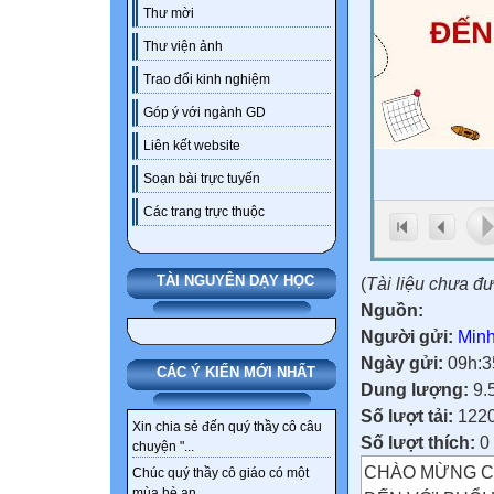
Thư mời
Thư viện ảnh
Trao đổi kinh nghiệm
Góp ý với ngành GD
Liên kết website
Soạn bài trực tuyến
Các trang trực thuộc
TÀI NGUYÊN DẠY HỌC
(
Tài liệu chưa đ
Nguồn:
Người gửi:
Min
Ngày gửi:
09h:3
CÁC Ý KIẾN MỚI NHẤT
Dung lượng:
9.
Số lượt tải:
122
Xin chia sẻ đến quý thầy cô câu
Số lượt thích:
0
chuyện "...
CHÀO MỪNG C
Chúc quý thầy cô giáo có một
mùa hè an...