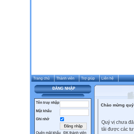
Trang chủ
Thành viên
Trợ giúp
Liên hệ
ĐĂNG NHẬP
Tên truy nhập
Chào mừng quý 
Mật khẩu
Ghi nhớ
Quý vị chưa đă
tải được các tư
Quên mật khẩu
ĐK thành viên