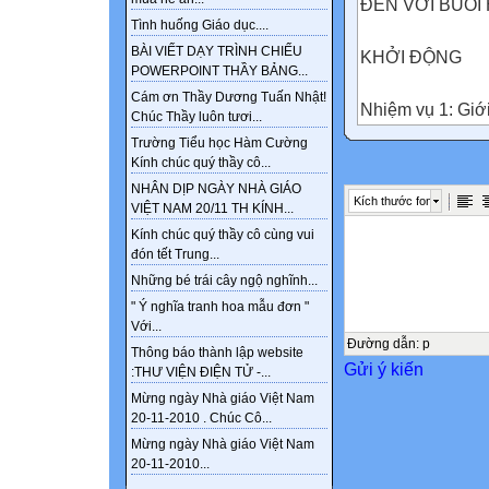
ĐẾN VỚI BUỔI
Tình huống Giáo dục....
BÀI VIẾT DẠY TRÌNH CHIẾU
KHỞI ĐỘNG
POWERPOINT THẦY BẢNG...
Cám ơn Thầy Dương Tuấn Nhật!
Nhiệm vụ 1: Giới
Chúc Thầy luôn tươi...
Trường Tiểu học Hàm Cường
Trò chơi “Thử t
Kính chúc quý thầy cô...
Mời một bạn lê
NHÂN DỊP NGÀY NHÀ GIÁO
Kích thước font
VIỆT NAM 20/11 TH KÍNH...
đưa cho GV. Bạn s
Kính chúc quý thầy cô cùng vui
nghề gì?
đón tết Trung...
Những bé trái cây ngộ nghĩnh...
KHỞI ĐỘNG
" Ý nghĩa tranh hoa mẫu đơn "
Với...
Nhiệm vụ 1: Giới
Đường dẫn
:
p
Thông báo thành lập website
Gửi ý kiến
:THƯ VIỆN ĐIỆN TỬ -...
Trò chơi “Thử t
Mừng ngày Nhà giáo Việt Nam
20-11-2010 . Chúc Cô...
Các bạn trong l
Mừng ngày Nhà giáo Việt Nam
của nghề, đối tư
20-11-2010...
yêu cầu về phẩ