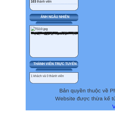
103
thành viên
Các em hãy quan
ẢNH NGẪU NHIÊN
minh họa (SGK – 
mục “Định hướn
(SGK – tr.63) và 
hỏi: Nêu các nh
thực hiện trong 
Các nhiệm vụ cầ
THÀNH VIÊN TRỰC TUYẾN
01
1 khách và 0 thành viên
Nhận diện nhữn
Bản quyền thuộc về 
02
Website được thừa kế 
Tìm hiểu những h