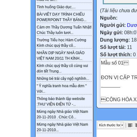
Tình huống Giáo dục....
(
Tài liệu chưa đ
BÀI VIẾT DẠY TRÌNH CHIẾU
Nguồn:
POWERPOINT THẦY BẢNG...
Người gửi:
Dươ
Cám ơn Thầy Dương Tuấn Nhật!
Ngày gửi:
08h:0
Chúc Thầy luôn tươi...
Dung lượng:
18
Trường Tiểu học Hàm Cường
Kính chúc quý thầy cô...
Số lượt tải:
11
NHÂN DỊP NGÀY NHÀ GIÁO
Số lượt thích:
0
VIỆT NAM 20/11 TH KÍNH...
Mẫu số 01
Kính chúc quý thầy cô cùng vui
đón tết Trung...
ĐƠN VỊ CẤP T
Những bé trái cây ngộ nghĩnh...
_______
" Ý nghĩa tranh hoa mẫu đơn "
Với...
CỘNG HÒA XÃ
Thông báo thành lập website
:THƯ VIỆN ĐIỆN TỬ -...
Độc lập - Tự do
Mừng ngày Nhà giáo Việt Nam
_____________
20-11-2010 . Chúc Cô...
Tỉnh (thành phố), 
Mừng ngày Nhà giáo Việt Nam
Kích thước font

20-11-2010...
