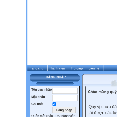
Trang chủ
Thành viên
Trợ giúp
Liên hệ
ĐĂNG NHẬP
Tên truy nhập
Chào mừng quý 
Mật khẩu
Ghi nhớ
Quý vị chưa đă
tải được các tư
Quên mật khẩu
ĐK thành viên