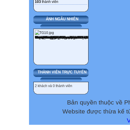
đua, khen thưởn
103
thành viên
2010 của Chính 
Nội dung báo cáo
ẢNH NGẪU NHIÊN
các chỉ tiêu (nh
tác so với các n
đổi mới công tác
sáng kiến, kinh 
vào thực tiễn đem
ngành, địa phư
2. Những biện p
trào thi đua đã 
THÀNH VIÊN TRỰC TUYẾN
3. Việc thực hiệ
nước.
2 khách và 0 thành viên
4. Hoạt động củ
III. CÁC HÌN
Bản quyền thuộc về 
1. Danh hiệu thi
Website được thừa kế 
Năm
Danh hiệu