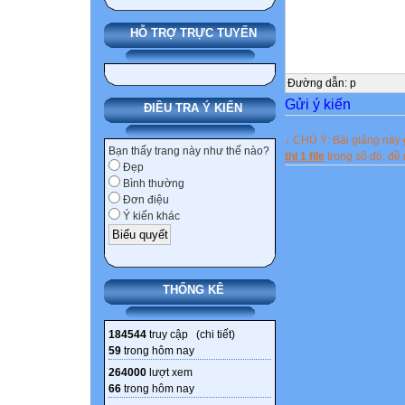
HỖ TRỢ TRỰC TUYẾN
BÁO CÁO THÀN
ĐỀ NGHỊ KHEN…
(Mẫu báo cáo này
Đường dẫn
:
p
Gửi ý kiến
___________
ĐIỀU TRA Ý KIẾN
↓ CHÚ Ý: Bài giảng này
Tên tập thể đề n
Bạn thấy trang này như thế nào?
thị 1 file
trong số đó, đ
Đẹp
(Ghi đầy đủ bằng
Bình thường
I. SƠ LƯỢC ĐẶ
Đơn điệu
1. Đặc điểm, tình
Ý kiến khác
- Địa điểm trụ sở 
- Quá trình thành
- Những đặc điểm
THỐNG KÊ
xã hội, cơ cấu t
2. Chức năng, n
184544
truy cập (
chi tiết
)
II. THÀNH TÍC
59
trong hôm nay
1. Báo cáo thàn
264000
lượt xem
quan (đơn vị) và
66
trong hôm nay