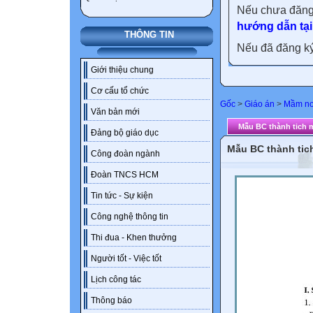
Nếu chưa đăng
hướng dẫn tại
THÔNG TIN
Nếu đã đăng ký 
Giới thiệu chung
Cơ cấu tổ chức
Gốc
>
Giáo án
>
Mầm n
Văn bản mới
Mẫu BC thành tich 
Đảng bộ giáo dục
Mẫu BC thành tic
Công đoàn ngành
Đoàn TNCS HCM
Tin tức - Sự kiện
Công nghệ thông tin
Thi đua - Khen thưởng
Người tốt - Việc tốt
Lịch công tác
Thông báo