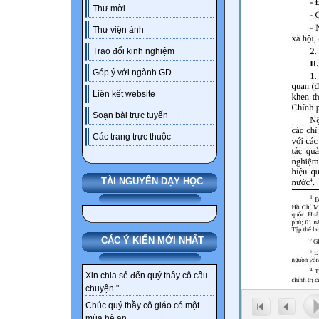
Thư mời
Thư viện ảnh
Trao đổi kinh nghiệm
Góp ý với ngành GD
Liên kết website
Soạn bài trực tuyến
Các trang trực thuộc
TÀI NGUYÊN DẠY HỌC
CÁC Ý KIẾN MỚI NHẤT
Xin chia sẻ đến quý thầy cô câu
chuyện "...
Chúc quý thầy cô giáo có một
mùa hè an...