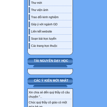
Thư mời
Thư viện ảnh
Trao đổi kinh nghiệm
Góp ý với ngành GD
Liên kết website
Soạn bài trực tuyến
Các trang trực thuộc
TÀI NGUYÊN DẠY HỌC
CÁC Ý KIẾN MỚI NHẤT
Xin chia sẻ đến quý thầy cô câu
chuyện "...
Chúc quý thầy cô giáo có một
mùa hè an...