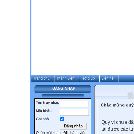
Trang chủ
Thành viên
Trợ giúp
Liên hệ
ĐĂNG NHẬP
Tên truy nhập
Chào mừng quý 
Mật khẩu
Ghi nhớ
Quý vị chưa đă
tải được các tư
Quên mật khẩu
ĐK thành viên