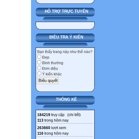
HỖ TRỢ TRỰC TUYẾN
ĐIỀU TRA Ý KIẾN
Bạn thấy trang này như thế nào?
Đẹp
Bình thường
Đơn điệu
Ý kiến khác
THỐNG KÊ
184219
truy cập (
chi tiết
)
113
trong hôm nay
263660
lượt xem
116
trong hôm nay