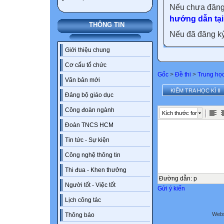
Nếu chưa đăng
hướng dẫn tại
THÔNG TIN
Nếu đã đăng ký 
Giới thiệu chung
Cơ cấu tổ chức
Gốc
>
Đề thi
>
Trung họ
Văn bản mới
KIỂM TRA HỌC KÌ II
Đảng bộ giáo dục
Công đoàn ngành
Kích thước font
Đoàn TNCS HCM
Tin tức - Sự kiện
Công nghệ thông tin
Thi đua - Khen thưởng
Đường dẫn
:
p
Người tốt - Việc tốt
Gửi ý kiến
Lịch công tác
Webs
Thông báo