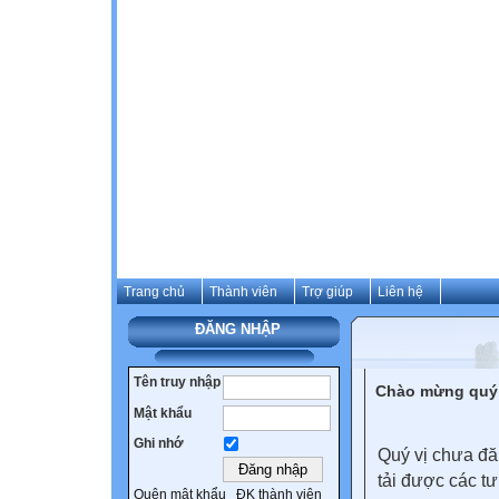
Trang chủ
Thành viên
Trợ giúp
Liên hệ
ĐĂNG NHẬP
Tên truy nhập
Chào mừng quý 
Mật khẩu
Ghi nhớ
Quý vị chưa đă
tải được các tư
Quên mật khẩu
ĐK thành viên