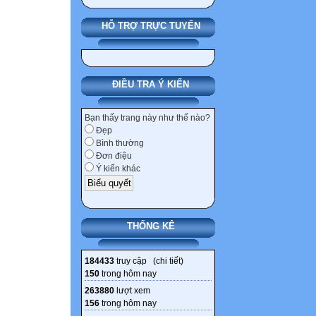
HỖ TRỢ TRỰC TUYẾN
ĐIỀU TRA Ý KIẾN
Bạn thấy trang này như thế nào?
Đẹp
Bình thường
Đơn điệu
Ý kiến khác
THỐNG KÊ
184433
truy cập (
chi tiết
)
150
trong hôm nay
263880
lượt xem
156
trong hôm nay