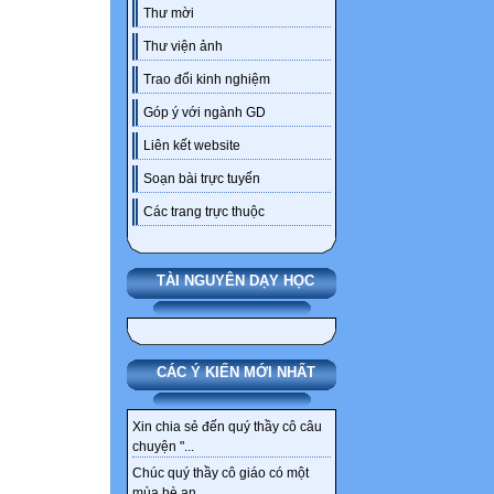
Thư mời
Thư viện ảnh
Trao đổi kinh nghiệm
Góp ý với ngành GD
Liên kết website
Soạn bài trực tuyến
Các trang trực thuộc
TÀI NGUYÊN DẠY HỌC
CÁC Ý KIẾN MỚI NHẤT
Xin chia sẻ đến quý thầy cô câu
chuyện "...
Chúc quý thầy cô giáo có một
mùa hè an...