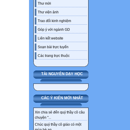
Thư mời
Thư viện ảnh
Trao đổi kinh nghiệm
Góp ý với ngành GD
Liên kết website
Soạn bài trực tuyến
Các trang trực thuộc
TÀI NGUYÊN DẠY HỌC
CÁC Ý KIẾN MỚI NHẤT
Xin chia sẻ đến quý thầy cô câu
chuyện "...
Chúc quý thầy cô giáo có một
mùa hè an...