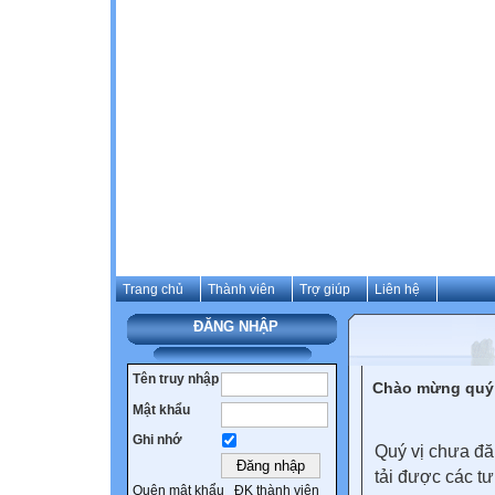
Trang chủ
Thành viên
Trợ giúp
Liên hệ
ĐĂNG NHẬP
Tên truy nhập
Chào mừng quý 
Mật khẩu
Ghi nhớ
Quý vị chưa đă
tải được các tư
Quên mật khẩu
ĐK thành viên