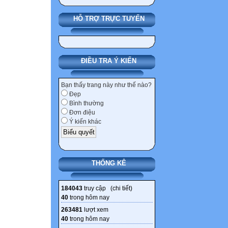
HỖ TRỢ TRỰC TUYẾN
ĐIỀU TRA Ý KIẾN
Bạn thấy trang này như thế nào?
Đẹp
Bình thường
Đơn điệu
Ý kiến khác
THỐNG KÊ
184043
truy cập (
chi tiết
)
40
trong hôm nay
263481
lượt xem
40
trong hôm nay