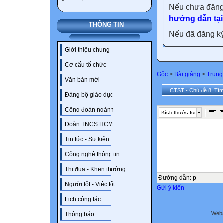
Nếu chưa đăng
hướng dẫn tại
THÔNG TIN
Nếu đã đăng ký 
Giới thiệu chung
Cơ cấu tổ chức
Gốc
>
Bài giảng
>
Trung
Văn bản mới
CTST - Chủ đề 8. Tìm
Đảng bộ giáo dục
Công đoàn ngành
Kích thước font
Đoàn TNCS HCM
Tin tức - Sự kiện
Công nghệ thông tin
Thi đua - Khen thưởng
Đường dẫn
:
p
Người tốt - Việc tốt
Gửi ý kiến
Lịch công tác
Webs
Thông báo