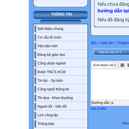
Nếu chưa đăng
hướng dẫn tại
THÔNG TIN
Nếu đã đăng ký 
Giới thiệu chung
Cơ cấu tổ chức
Gốc
>
Giáo án
>
Trung h
Văn bản mới
Giáo án học kì 2
Đảng bộ giáo dục
Công đoàn ngành
Kích thước font
Đoàn TNCS HCM
Tin tức - Sự kiện
Công nghệ thông tin
Thi đua - Khen thưởng
Đường dẫn
:
p
Người tốt - Việc tốt
Gửi ý kiến
Lịch công tác
Webs
Thông báo