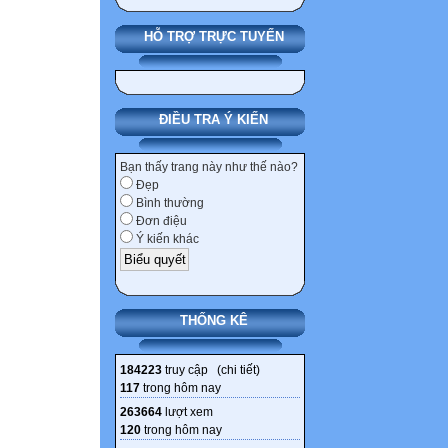
HỖ TRỢ TRỰC TUYẾN
ĐIỀU TRA Ý KIẾN
Bạn thấy trang này như thế nào?
Đẹp
Bình thường
Đơn điệu
Ý kiến khác
THỐNG KÊ
184223
truy cập (
chi tiết
)
117
trong hôm nay
263664
lượt xem
120
trong hôm nay