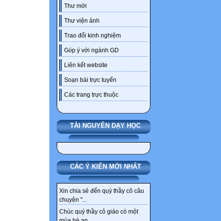
Thư mời
Thư viện ảnh
Trao đổi kinh nghiệm
Góp ý với ngành GD
Liên kết website
Soạn bài trực tuyến
Các trang trực thuộc
TÀI NGUYÊN DẠY HỌC
CÁC Ý KIẾN MỚI NHẤT
Xin chia sẻ đến quý thầy cô câu
chuyện "...
Chúc quý thầy cô giáo có một
mùa hè an...