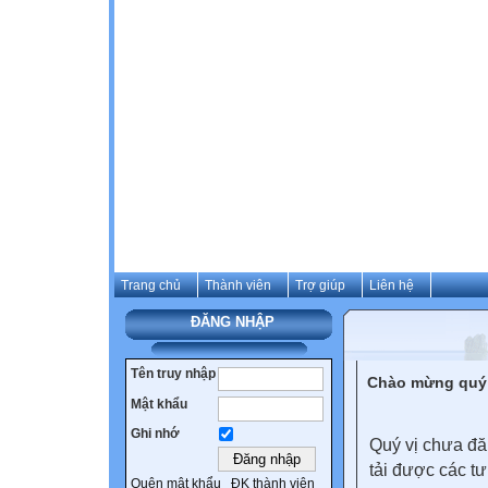
Trang chủ
Thành viên
Trợ giúp
Liên hệ
ĐĂNG NHẬP
Tên truy nhập
Chào mừng quý 
Mật khẩu
Ghi nhớ
Quý vị chưa đă
tải được các tư
Quên mật khẩu
ĐK thành viên