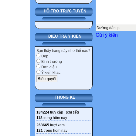
Bộ sách CHÂN 
HỖ TRỢ TRỰC TUYẾN
NHÀ XUẤT BẢN
Đường dẫn
:
p
Gửi ý kiến
CÁC TỪ VIẾT 
ĐIỀU TRA Ý KIẾN
4
Bạn thấy trang này như thế nào?
Đẹp
4
Bình thường
Đơn điệu
GV
Ý kiến khác
Giáo viên
THỐNG KÊ
HS
184224
truy cập (
chi tiết
)
Học sinh
118
trong hôm nay
263665
lượt xem
KTDH
121
trong hôm nay