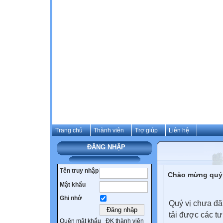
Trang chủ
Thành viên
Trợ giúp
Liên hệ
ĐĂNG NHẬP
Tên truy nhập
Chào mừng quý 
Mật khẩu
Ghi nhớ
Quý vị chưa đă
tải được các tư
Quên mật khẩu
ĐK thành viên