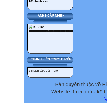
103
thành viên
Kĩ thuật dạy học
ẢNH NGẪU NHIÊN
PPDH
Phương pháp dạ
SBT
Sách bài tập
THÀNH VIÊN TRỰC TUYẾN
SGK
2 khách và 0 thành viên
Sách giáo khoa
Bản quyền thuộc về 
LỜI NÓI ĐẦU
Website được thừa kế 
Từ năm học 2024
tạo của Nhà xuấ
Giáo dục Việt N