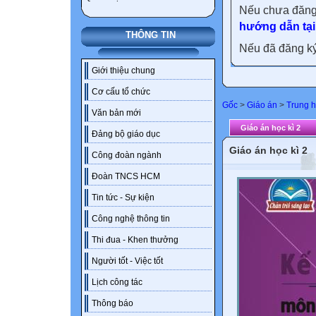
Nếu chưa đăng
hướng dẫn tại
THÔNG TIN
Nếu đã đăng ký 
Giới thiệu chung
Cơ cấu tổ chức
Gốc
>
Giáo án
>
Trung h
Văn bản mới
Giáo án học kì 2
Đảng bộ giáo dục
Giáo án học kì 2
Công đoàn ngành
Đoàn TNCS HCM
Tin tức - Sự kiện
Công nghệ thông tin
Thi đua - Khen thưởng
Người tốt - Việc tốt
Lịch công tác
Thông báo