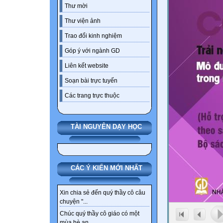
Thư mời
Thư viện ảnh
Trao đổi kinh nghiệm
Góp ý với ngành GD
Liên kết website
Soạn bài trực tuyến
Các trang trực thuộc
TÀI NGUYÊN DẠY HỌC
CÁC Ý KIẾN MỚI NHẤT
Xin chia sẻ đến quý thầy cô câu
chuyện "...
Chúc quý thầy cô giáo có một
mùa hè an...