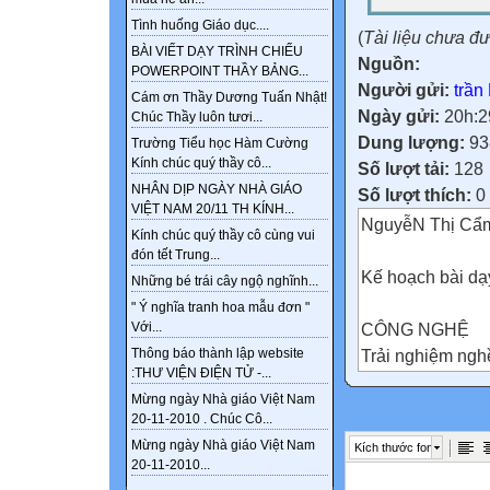
Tình huống Giáo dục....
(
Tài liệu chưa đ
BÀI VIẾT DẠY TRÌNH CHIẾU
Nguồn:
POWERPOINT THẦY BẢNG...
Người gửi:
trần
Cám ơn Thầy Dương Tuấn Nhật!
Ngày gửi:
20h:2
Chúc Thầy luôn tươi...
Dung lượng:
93
Trường Tiểu học Hàm Cường
Kính chúc quý thầy cô...
Số lượt tải:
128
NHÂN DỊP NGÀY NHÀ GIÁO
Số lượt thích:
0
VIỆT NAM 20/11 TH KÍNH...
NguyễN Thị Cẩm
Kính chúc quý thầy cô cùng vui
đón tết Trung...
Kế hoạch bài d
Những bé trái cây ngộ nghĩnh...
" Ý nghĩa tranh hoa mẫu đơn "
CÔNG NGHỆ
Với...
Trải nghiệm ngh
Thông báo thành lập website
:THƯ VIỆN ĐIỆN TỬ -...
Mô đun Lắp đặt 
Mừng ngày Nhà giáo Việt Nam
20-11-2010 . Chúc Cô...
LỚP
Mừng ngày Nhà giáo Việt Nam
Kích thước font
(Hỗ trợ giáo viê
20-11-2010...
theo sách giáo