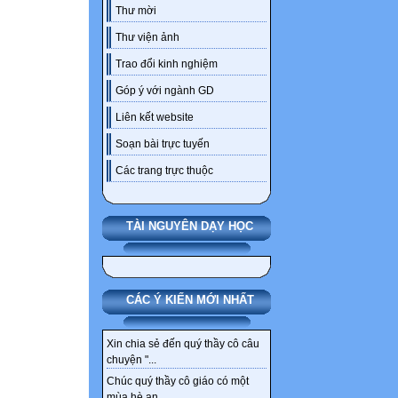
Thư mời
Thư viện ảnh
Trao đổi kinh nghiệm
Góp ý với ngành GD
Liên kết website
Soạn bài trực tuyến
Các trang trực thuộc
TÀI NGUYÊN DẠY HỌC
CÁC Ý KIẾN MỚI NHẤT
Xin chia sẻ đến quý thầy cô câu
chuyện "...
Chúc quý thầy cô giáo có một
mùa hè an...