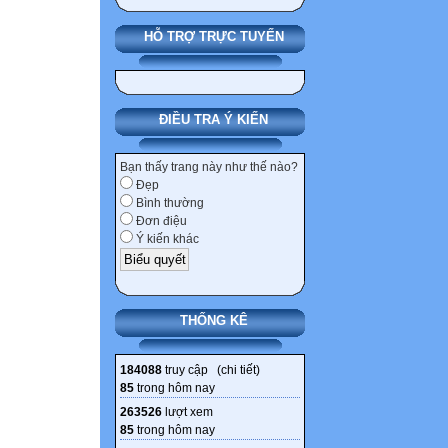
HỖ TRỢ TRỰC TUYẾN
ĐIỀU TRA Ý KIẾN
Bạn thấy trang này như thế nào?
Đẹp
Bình thường
Đơn điệu
Ý kiến khác
THỐNG KÊ
184088
truy cập (
chi tiết
)
85
trong hôm nay
263526
lượt xem
85
trong hôm nay