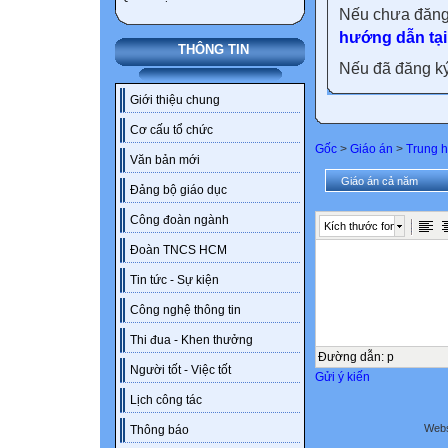
Nếu chưa đăng
hướng dẫn tại
THÔNG TIN
Nếu đã đăng ký 
Giới thiệu chung
Cơ cấu tổ chức
Gốc
>
Giáo án
>
Trung h
Văn bản mới
Giáo án cả năm
Đảng bộ giáo dục
Công đoàn ngành
Kích thước font
Đoàn TNCS HCM
Tin tức - Sự kiện
Công nghệ thông tin
Thi đua - Khen thưởng
Đường dẫn
:
p
Người tốt - Việc tốt
Gửi ý kiến
Lịch công tác
Webs
Thông báo