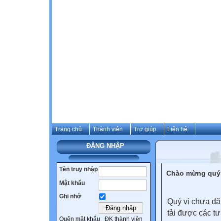
Trang chủ
Thành viên
Trợ giúp
Liên hệ
ĐĂNG NHẬP
Tên truy nhập
Chào mừng quý 
Mật khẩu
Ghi nhớ
Quý vị chưa đă
tải được các tư
Quên mật khẩu
ĐK thành viên