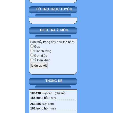
HỖ TRỢ TRỰC TUYẾN
ĐIỀU TRA Ý KIẾN
Bạn thấy trang này như thế nào?
Đẹp
Bình thường
Đơn điệu
Ý kiến khác
THỐNG KÊ
184438
truy cập (
chi tiết
)
155
trong hôm nay
263885
lượt xem
161
trong hôm nay