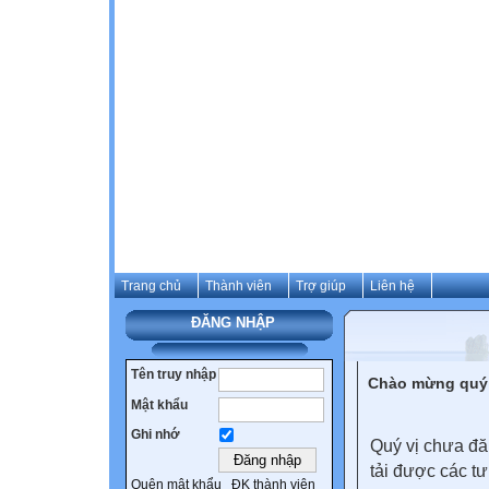
Trang chủ
Thành viên
Trợ giúp
Liên hệ
ĐĂNG NHẬP
Tên truy nhập
Chào mừng quý 
Mật khẩu
Ghi nhớ
Quý vị chưa đă
tải được các tư
Quên mật khẩu
ĐK thành viên