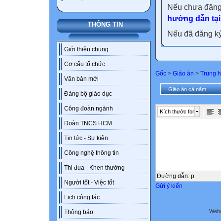
Nếu chưa đăng
hướng dẫn tại
THÔNG TIN
Nếu đã đăng ký 
Giới thiệu chung
Cơ cấu tổ chức
Gốc
>
Giáo án
>
Trung h
Văn bản mới
Giáo án cả năm
Đảng bộ giáo dục
Công đoàn ngành
Kích thước font
Đoàn TNCS HCM
Tin tức - Sự kiện
Công nghệ thông tin
Thi đua - Khen thưởng
Đường dẫn
:
p
Người tốt - Việc tốt
Gửi ý kiến
Lịch công tác
Webs
Thông báo