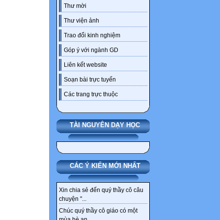
Thư mời
Thư viện ảnh
Trao đổi kinh nghiệm
Góp ý với ngành GD
Liên kết website
Soạn bài trực tuyến
Các trang trực thuộc
TÀI NGUYÊN DẠY HỌC
CÁC Ý KIẾN MỚI NHẤT
Xin chia sẻ đến quý thầy cô câu
chuyện "...
Chúc quý thầy cô giáo có một
mùa hè an...