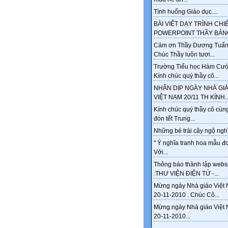
Tình huống Giáo dục....
BÀI VIẾT DẠY TRÌNH CHI
POWERPOINT THẦY BẢNG
Cám ơn Thầy Dương Tuấn
Chúc Thầy luôn tươi...
Trường Tiểu học Hàm Cư
Kính chúc quý thầy cô...
NHÂN DỊP NGÀY NHÀ GI
VIỆT NAM 20/11 TH KÍNH..
Kính chúc quý thầy cô cùng
đón tết Trung...
Những bé trái cây ngộ nghĩ
" Ý nghĩa tranh hoa mẫu đ
Với...
Thông báo thành lập webs
:THƯ VIỆN ĐIỆN TỬ -...
Mừng ngày Nhà giáo Việt
20-11-2010 . Chúc Cô...
Mừng ngày Nhà giáo Việt
20-11-2010...