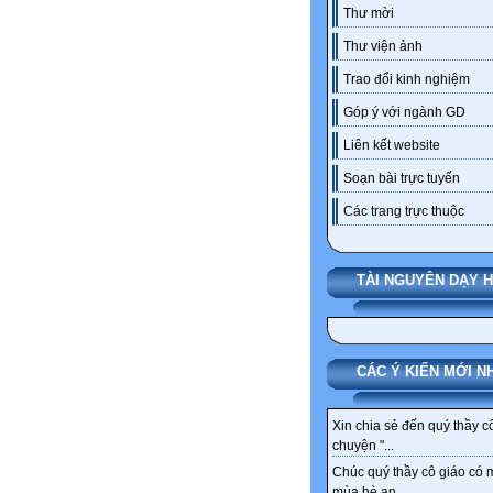
Thư mời
Thư viện ảnh
Trao đổi kinh nghiệm
Góp ý với ngành GD
Liên kết website
Soạn bài trực tuyến
Các trang trực thuộc
TÀI NGUYÊN DẠY 
CÁC Ý KIẾN MỚI N
Xin chia sẻ đến quý thầy c
chuyện "...
Chúc quý thầy cô giáo có 
mùa hè an...