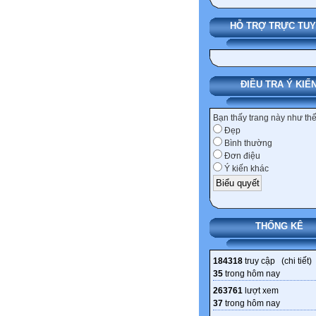
HỖ TRỢ TRỰC TU
ĐIỀU TRA Ý KIẾ
Bạn thấy trang này như th
Đẹp
Bình thường
Đơn điệu
Ý kiến khác
THỐNG KÊ
184318
truy cập (
chi tiết
)
35
trong hôm nay
263761
lượt xem
37
trong hôm nay