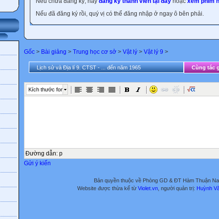
Nếu chưa đăng ký, hãy
đăng ký thành viên tại đây
hoặc
xem phim h
Nếu đã đăng ký rồi, quý vị có thể đăng nhập ở ngay ô bên phải.
Gốc
>
Bài giảng
>
Trung học cơ sở
>
Vật lý
>
Vật lý 9
>
Lịch sử và Địa lí 9. CTST - ... đến năm 1965
Cùng tác g
Kích thước font
Đường dẫn
:
p
Gửi ý kiến
Bản quyền thuộc về Phòng GD & ĐT Hàm Thuận N
Website được thừa kế từ
Violet.vn
, người quản trị:
Huỳnh V