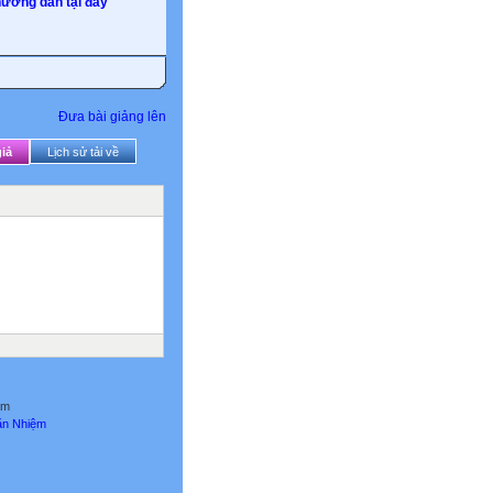
ướng dẫn tại đây
Đưa bài giảng lên
iả
Lịch sử tải về
am
ăn Nhiệm