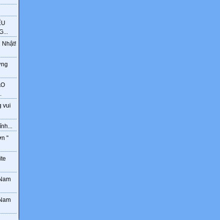
ẾU
...
 Nhật!
ờng
ÁO
.
 vui
nh...
ơn "
ite
 Nam
 Nam