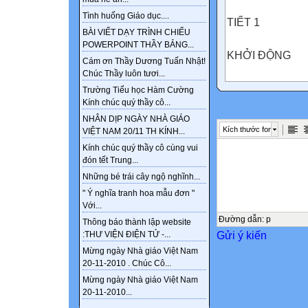
Tình huống Giáo dục....
TIẾT 1
BÀI VIẾT DẠY TRÌNH CHIẾU
POWERPOINT THẦY BẢNG...
KHỞI ĐỘNG
Cám ơn Thầy Dương Tuấn Nhật!
Chúc Thầy luôn tươi...
Quan sát hình ản
Trường Tiểu học Hàm Cường
Kính chúc quý thầy cô...
Em biết gì về hì
NHÂN DỊP NGÀY NHÀ GIÁO
Kích thước font
VIỆT NAM 20/11 TH KÍNH...
Chiếc cầu Hiền 
Kính chúc quý thầy cô cùng vui
chứng lịch sử c
đón tết Trung...
vọng thống nhất
Những bé trái cây ngộ nghĩnh...
1954 đến năm 1
" Ý nghĩa tranh hoa mẫu đơn "
đất nước, chốn
Với...
thắng lợi tiêu b
Đường dẫn
:
p
Thông báo thành lập website
Gửi ý kiến
:THƯ VIỆN ĐIỆN TỬ -...
lớp chúng ta cùn
Mừng ngày Nhà giáo Việt Nam
20-11-2010 . Chúc Cô...
BÀI 17. VIỆT 
Mừng ngày Nhà giáo Việt Nam
1. Những thành 
20-11-2010...
xã hội chủ nghĩa