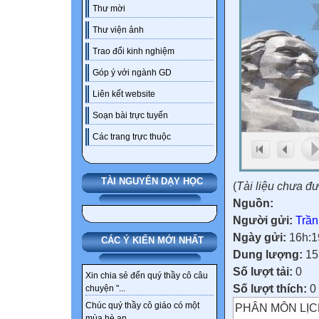
Thư mời
Thư viện ảnh
Trao đổi kinh nghiệm
Góp ý với ngành GD
Liên kết website
Soạn bài trực tuyến
Các trang trực thuộc
TÀI NGUYÊN DẠY HỌC
(
Tài liệu chưa đ
Nguồn:
Người gửi:
Trần
Ngày gửi:
16h:1
CÁC Ý KIẾN MỚI NHẤT
Dung lượng:
15
Số lượt tải:
0
Xin chia sẻ đến quý thầy cô câu
Số lượt thích:
0
chuyện "...
Chúc quý thầy cô giáo có một
PHÂN MÔN LỊC
mùa hè an...