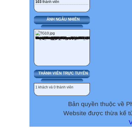
103
thành viên
+ Từ năm 1954 -
ruộng”, miền Bắc
ẢNH NGẪU NHIÊN
giảm tô ở 22 tỉn
+ Sau cải cách, 
. Ruộng đất bỏ 
. Sản lượng lươ
. Nạn đói ở miề
. Khối liên min
. Công nghiệp và
. Các bến cảng 
THÀNH VIÊN TRỰC TUYẾN
được xây dựng l
. Đường hàng kh
1 khách và 0 thành viên
Cải cách ruộng 
Bản quyền thuộc về 
Website được thừa kế 
Bến cảng Hải P
Bến cảng Hòn G