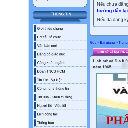
Nếu chưa đăng
hướng dẫn tại
THÔNG TIN
Nếu đã đăng ký 
Giới thiệu chung
Cơ cấu tổ chức
Gốc
>
Bài giảng
>
Trung
Văn bản mới
Lịch sử và Địa lí 9. 
Đảng bộ giáo dục
Lịch sử và Địa lí 
Công đoàn ngành
năm 1965
Đoàn TNCS HCM
Tin tức - Sự kiện
Công nghệ thông tin
Thi đua - Khen thưởng
Người tốt - Việc tốt
Lịch công tác
Thông báo