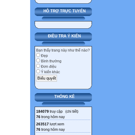
a. Cải cách ruộn
HỖ TRỢ TRỰC TUYẾN
(1954 - 1960)
Sau Hiệp định 
năm 1954 thì tì
ĐIỀU TRA Ý KIẾN
Sau Hiệp định 
1954 miền Bắc ho
Bạn thấy trang này như thế nào?
hành hàn gắn vết
Đẹp
Bình thường
phục kinh tế và
Đơn điệu
tranh thống nhất
Ý kiến khác
Hiệp định Giơ-
THỐNG KÊ
Dựa vào các tư l
tin trong bài, h
184079
truy cập (
chi tiết
)
thành tựu tiêu b
76
trong hôm nay
cuộc xây dựng m
263517
lượt xem
chủ nghĩa giai 
76
trong hôm nay