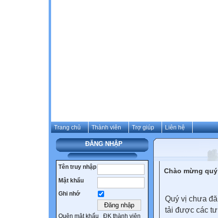
Trang chủ
Thành viên
Trợ giúp
Liên hệ
ĐĂNG NHẬP
Tên truy nhập
Chào mừng quý 
Mật khẩu
Ghi nhớ
Quý vị chưa đă
tải được các tư
Quên mật khẩu
ĐK thành viên