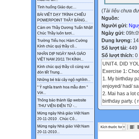
Tình huống Giáo dục....
(
Tài liệu chưa đ
BÀI VIẾT DẠY TRÌNH CHIẾU
Nguồn:
POWERPOINT THẦY BẢNG...
Người gửi:
Ngu
Cám ơn Thầy Dương Tuấn Nhật!
Ngày gửi:
09h:0
Chúc Thầy luôn tươi...
Dung lượng:
14
Trường Tiểu học Hàm Cường
Kính chúc quý thầy cô...
Số lượt tải:
449
NHÂN DỊP NGÀY NHÀ GIÁO
Số lượt thích:
0
VIỆT NAM 20/11 TH KÍNH...
UNIT4. DID YO
Kính chúc quý thầy cô cùng vui
Exercise 1: Cho
đón tết Trung...
1. My birthday part
Những bé trái cây ngộ nghĩnh...
enjoyed/ had/ sa
" Ý nghĩa tranh hoa mẫu đơn "
2. Mai has a lot o
Với...
birthday party. (
Thông báo thành lập website
:THƯ VIỆN ĐIỆN TỬ -...
3. To remember Eng
Mừng ngày Nhà giáo Việt Nam
(complete/ finish
20-11-2010 . Chúc Cô...
4. I travelled fro
Mừng ngày Nhà giáo Việt Nam
Kích thước font
bicycle/ undergr
20-11-2010...
5. They didn't ...