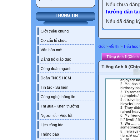
Nếu chưa đăng
hướng dẫn tại
THÔNG TIN
Nếu đã đăng ký 
Giới thiệu chung
Cơ cấu tổ chức
Gốc
>
Đề thi
>
Tiểu học
Văn bản mới
Tiếng Anh 5 (Chính 
Đảng bộ giáo dục
Tiếng Anh 5 (Chín
Công đoàn ngành
Đoàn TNCS HCM
Tin tức - Sự kiện
Công nghệ thông tin
Thi đua - Khen thưởng
Người tốt - Việc tốt
Lịch công tác
Thông báo