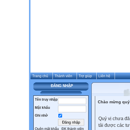
Trang chủ
Thành viên
Trợ giúp
Liên hệ
ĐĂNG NHẬP
Tên truy nhập
Chào mừng quý 
Mật khẩu
Ghi nhớ
Quý vị chưa đă
tải được các tư
Quên mật khẩu
ĐK thành viên