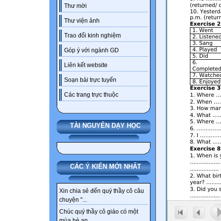
Thư mời
Thư viện ảnh
Trao đổi kinh nghiệm
Góp ý với ngành GD
Liên kết website
Soạn bài trực tuyến
Các trang trực thuộc
TÀI NGUYÊN DẠY HỌC
CÁC Ý KIẾN MỚI NHẤT
Xin chia sẻ đến quý thầy cô câu
chuyện "...
Chúc quý thầy cô giáo có một
mùa hè an...