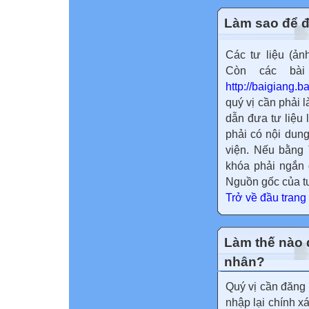
Làm sao để đư
Các tư liệu (ản
Còn các bài 
http://baigiang.b
quý vị cần phải 
dẫn đưa tư liệu
phải có nội dun
viện. Nếu bằng 
khóa phải ngắn 
Nguồn gốc của tư 
Trở về đầu trang
Làm thế nào đ
nhân?
Quý vị cần đăng
nhập lại chính xá