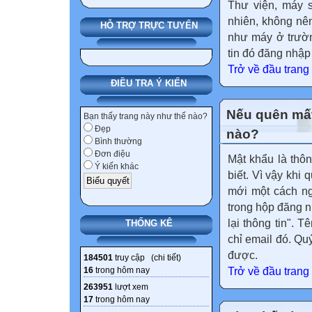
Thư viện, máy s
nhiên, không nê
HỖ TRỢ TRỰC TUYẾN
như máy ở trườn
tin đó đăng nhập
Trở về đầu trang
ĐIỀU TRA Ý KIẾN
Nếu quên mất
Bạn thấy trang này như thế nào?
Đẹp
nào?
Bình thường
Đơn điệu
Mật khẩu là thôn
Ý kiến khác
biết. Vì vậy khi 
mới một cách ng
trong hộp đăng n
lại thông tin". 
THỐNG KÊ
chỉ email đó. Qu
được.
184501
truy cập (
chi tiết
)
16
trong hôm nay
Trở về đầu trang
263951
lượt xem
17
trong hôm nay