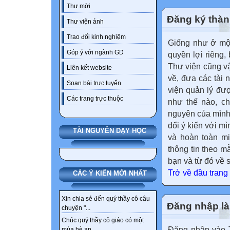
Thư mời
Đăng ký thàn
Thư viện ảnh
Trao đổi kinh nghiệm
Giống như ở một
Góp ý với ngành GD
quyền lợi riêng,
Thư viện cũng vậy
Liên kết website
về, đưa các tài 
Soạn bài trực tuyến
viện quản lý đư
Các trang trực thuộc
như thế nào, ch
nguyên của mình,
đổi ý kiến với m
TÀI NGUYÊN DẠY HỌC
và hoàn toàn mi
thông tin theo m
bạn và từ đó về 
Trở về đầu trang
CÁC Ý KIẾN MỚI NHẤT
Xin chia sẻ đến quý thầy cô câu
Đăng nhập là 
chuyện "...
Chúc quý thầy cô giáo có một
Đăng nhập vào T
mùa hè an...