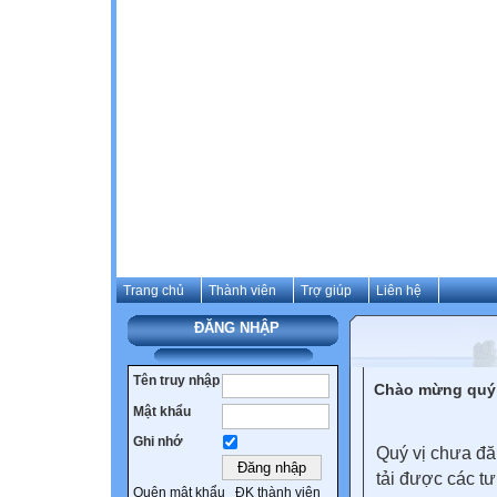
Trang chủ
Thành viên
Trợ giúp
Liên hệ
ĐĂNG NHẬP
Tên truy nhập
Chào mừng quý 
Mật khẩu
Ghi nhớ
Quý vị chưa đă
tải được các tư
Quên mật khẩu
ĐK thành viên