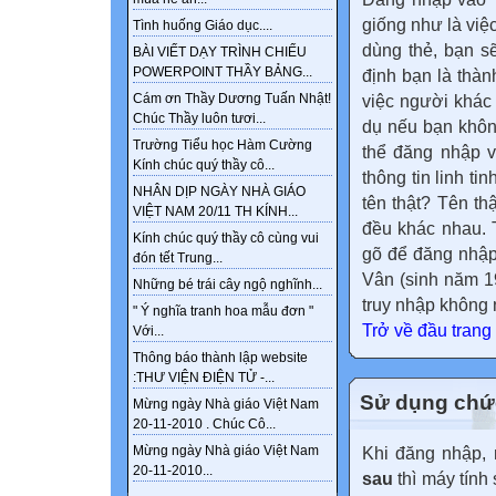
giống như là việc
Tình huống Giáo dục....
dùng thẻ, bạn s
BÀI VIẾT DẠY TRÌNH CHIẾU
POWERPOINT THẦY BẢNG...
định bạn là thàn
Cám ơn Thầy Dương Tuấn Nhật!
việc người khác
Chúc Thầy luôn tươi...
dụ nếu bạn khôn
Trường Tiểu học Hàm Cường
thể đăng nhập v
Kính chúc quý thầy cô...
thông tin linh ti
NHÂN DỊP NGÀY NHÀ GIÁO
tên thật? Tên th
VIỆT NAM 20/11 TH KÍNH...
đều khác nhau. 
Kính chúc quý thầy cô cùng vui
gõ để đăng nhập
đón tết Trung...
Vân (sinh năm 19
Những bé trái cây ngộ nghĩnh...
truy nhập không 
" Ý nghĩa tranh hoa mẫu đơn "
Trở về đầu trang
Với...
Thông báo thành lập website
:THƯ VIỆN ĐIỆN TỬ -...
Sử dụng chức
Mừng ngày Nhà giáo Việt Nam
20-11-2010 . Chúc Cô...
Mừng ngày Nhà giáo Việt Nam
Khi đăng nhập,
20-11-2010...
sau
thì máy tính