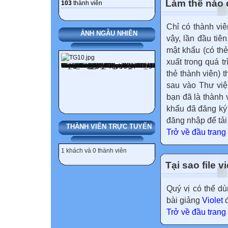
Làm thế nào đ
103
thành viên
Chỉ có thành viê
ẢNH NGẪU NHIÊN
vậy, lần đầu tiê
mật khẩu (có thẻ
xuất trong quá t
thẻ thành viên) 
sau vào Thư viện
bạn đã là thành 
khẩu đã đăng ký
đăng nhập để tải
THÀNH VIÊN TRỰC TUYẾN
Trở về đầu trang
1 khách và 0 thành viên
Tại sao file 
Quý vị có thể 
bài giảng
Violet
đ
Trở về đầu trang