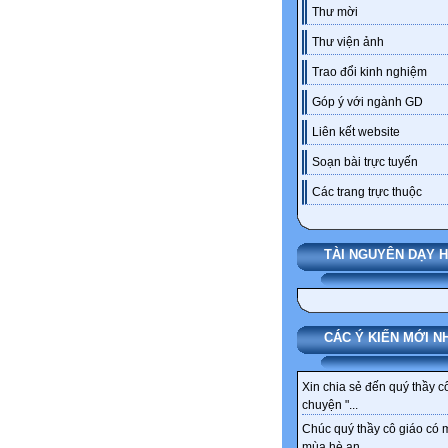
Thư mời
Thư viện ảnh
Trao đổi kinh nghiệm
Góp ý với ngành GD
Liên kết website
Soạn bài trực tuyến
Các trang trực thuộc
TÀI NGUYÊN DẠY 
CÁC Ý KIẾN MỚI N
Xin chia sẻ đến quý thầy c
chuyện "...
Chúc quý thầy cô giáo có 
mùa hè an...