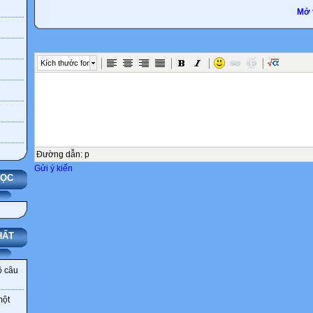
Mở 
Kích thước font
Đường dẫn
:
p
Gửi ý kiến
HỌC
HẤT
ô câu
một