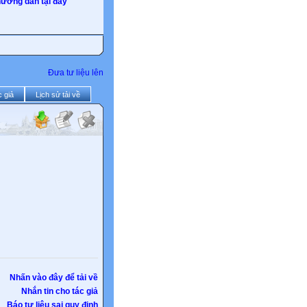
ướng dẫn tại đây
Đưa tư liệu lên
 giả
Lịch sử tải về
Nhấn vào đây để tải về
Nhắn tin cho tác giả
Báo tư liệu sai quy định