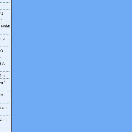
ẾU
...
 Nhật!
ờng
ÁO
.
 vui
nh...
ơn "
ite
 Nam
 Nam