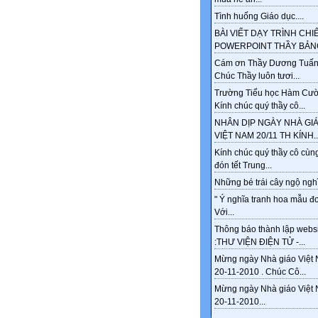
Tình huống Giáo dục....
BÀI VIẾT DẠY TRÌNH CHI
POWERPOINT THẦY BẢNG
Cám ơn Thầy Dương Tuấn
Chúc Thầy luôn tươi...
Trường Tiểu học Hàm Cư
Kính chúc quý thầy cô...
NHÂN DỊP NGÀY NHÀ GI
VIỆT NAM 20/11 TH KÍNH..
Kính chúc quý thầy cô cùng
đón tết Trung...
Những bé trái cây ngộ nghĩ
" Ý nghĩa tranh hoa mẫu đ
Với...
Thông báo thành lập webs
:THƯ VIỆN ĐIỆN TỬ -...
Mừng ngày Nhà giáo Việt
20-11-2010 . Chúc Cô...
Mừng ngày Nhà giáo Việt
20-11-2010...