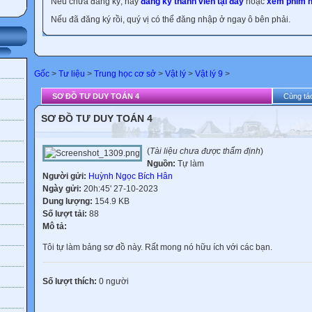
Nếu chưa đăng ký, hãy
đăng ký thành viên tại đây
hoặc
xem phim h
Nếu đã đăng ký rồi, quý vị có thể đăng nhập ở ngay ô bên phải.
Gốc
>
Tư liệu
>
Trung học cơ sở
>
Vật lý
>
Vật lý 9
>
SƠ ĐỒ TƯ DUY TOÁN 4
Cùng tác
SƠ ĐỒ TƯ DUY TOÁN 4
(
Tài liệu chưa được thẩm định
)
Nguồn:
Tự làm
Người gửi:
Huỳnh Ngọc Bích Hân
Ngày gửi:
20h:45' 27-10-2023
Dung lượng:
154.9 KB
Số lượt tải:
88
Mô tả:
Tôi tự làm bảng sơ đồ này. Rất mong nó hữu ích với các bạn.
Số lượt thích:
0 người