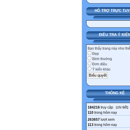
HỖ TRỢ TRỰC TU
ĐIỀU TRA Ý KIẾ
Bạn thấy trang này như th
Đẹp
Bình thường
Đơn điệu
Ý kiến khác
THỐNG KÊ
184216
truy cập (
chi tiết
)
110
trong hôm nay
263657
lượt xem
113
trong hôm nay