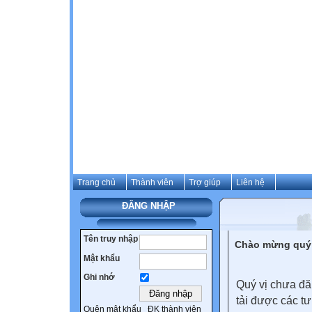
Trang chủ
Thành viên
Trợ giúp
Liên hệ
ĐĂNG NHẬP
Tên truy nhập
Chào mừng quý 
Mật khẩu
Ghi nhớ
Quý vị chưa đă
tải được các tư
Quên mật khẩu
ĐK thành viên