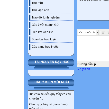
Thư mời
Thư viện ảnh
Trao đổi kinh nghiệm
Góp ý với ngành GD
Liên kết website
Kích thước font
Soạn bài trực tuyến
Các trang trực thuộc
TÀI NGUYÊN DẠY HỌC
Đường dẫn
:
p
Gửi ý kiến
CÁC Ý KIẾN MỚI NHẤT
Xin chia sẻ đến quý thầy cô câu
chuyện "...
Chúc quý thầy cô giáo có một
mùa hè an...