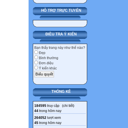
HỖ TRỢ TRỰC TUYẾN
ĐIỀU TRA Ý KIẾN
Bạn thấy trang này như thế nào?
Đẹp
Bình thường
Đơn điệu
Ý kiến khác
THỐNG KÊ
184595
truy cập (
chi tiết
)
44
trong hôm nay
264052
lượt xem
45
trong hôm nay