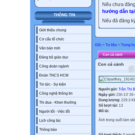
Nếu chưa đăng
hướng dẫn tại
THÔNG TIN
Nếu đã đăng ký 
Giới thiệu chung
Cơ cấu tổ chức
Gốc
>
Tư liệu
>
Trung h
Văn bản mới
Con cá cảnh
Đảng bộ giáo dục
Con cá cảnh
Công đoàn ngành
Đoàn TNCS HCM
Tin tức - Sự kiện
Người gửi:
Trần Thị 
Công nghệ thông tin
Ngày gửi:
23h:13' 26
Dung lượng:
229.3 K
Thi đua - Khen thưởng
Số lượt tải:
13
Mô tả:
Người tốt - Việc tốt
Ảnh trong suốt làm sli
Lịch công tác
Thông báo
Số lượt thích:
0 ngườ