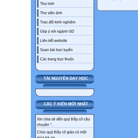
Thư mời
Thư viện ảnh
Trao đổi kinh nghiệm
Góp ý với ngành GD
Liên kết website
Soạn bài trực tuyến
Các trang trực thuộc
TÀI NGUYÊN DẠY HỌC
CÁC Ý KIẾN MỚI NHẤT
Xin chia sẻ đến quý thầy cô câu
chuyện "...
Chúc quý thầy cô giáo có một
mùa hè an...