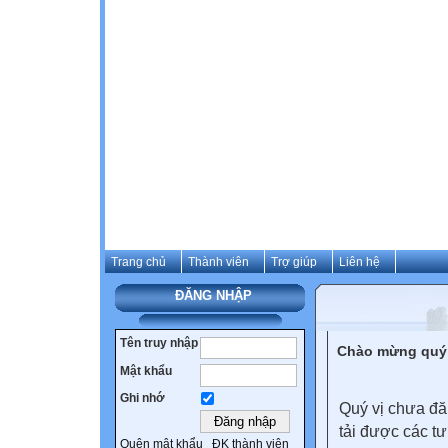
Trang chủ
Thành viên
Trợ giúp
Liên hệ
ĐĂNG NHẬP
Tên truy nhập
Chào mừng quý 
Mật khẩu
Ghi nhớ
Quý vị chưa đă
tải được các tư
Quên mật khẩu
ĐK thành viên