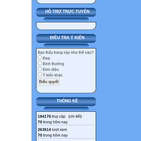
HỖ TRỢ TRỰC TUYẾN
ĐIỀU TRA Ý KIẾN
Bạn thấy trang này như thế nào?
Đẹp
Bình thường
Đơn điệu
Ý kiến khác
THỐNG KÊ
184176
truy cập (
chi tiết
)
70
trong hôm nay
263614
lượt xem
70
trong hôm nay