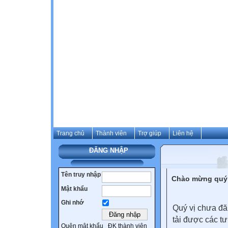
Trang chủ
Thành viên
Trợ giúp
Liên hệ
ĐĂNG NHẬP
Tên truy nhập
Chào mừng quý 
Mật khẩu
Ghi nhớ
Quý vị chưa đă
tải được các tư
Quên mật khẩu
ĐK thành viên