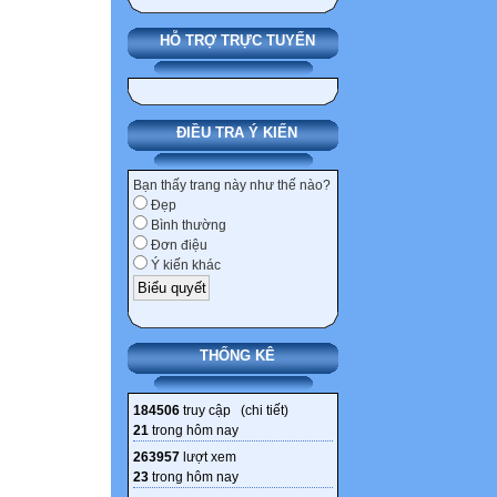
HỖ TRỢ TRỰC TUYẾN
ĐIỀU TRA Ý KIẾN
Bạn thấy trang này như thế nào?
Đẹp
Bình thường
Đơn điệu
Ý kiến khác
THỐNG KÊ
184506
truy cập (
chi tiết
)
21
trong hôm nay
263957
lượt xem
23
trong hôm nay