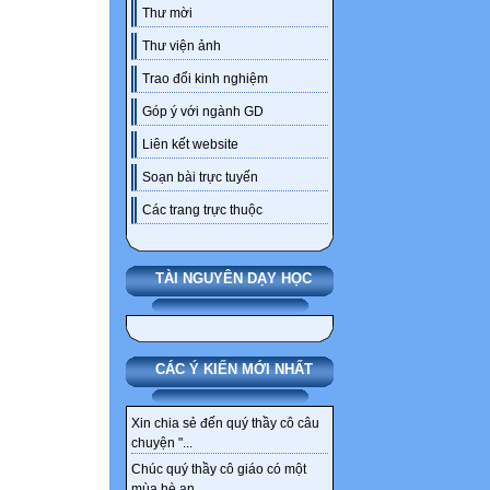
Thư mời
Thư viện ảnh
Trao đổi kinh nghiệm
Góp ý với ngành GD
Liên kết website
Soạn bài trực tuyến
Các trang trực thuộc
TÀI NGUYÊN DẠY HỌC
CÁC Ý KIẾN MỚI NHẤT
Xin chia sẻ đến quý thầy cô câu
chuyện "...
Chúc quý thầy cô giáo có một
mùa hè an...