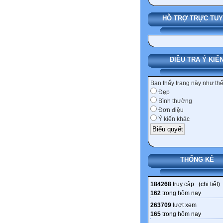
HỖ TRỢ TRỰC TU
ĐIỀU TRA Ý KIẾ
Bạn thấy trang này như th
Đẹp
Bình thường
Đơn điệu
Ý kiến khác
THỐNG KÊ
184268
truy cập (
chi tiết
)
162
trong hôm nay
263709
lượt xem
165
trong hôm nay