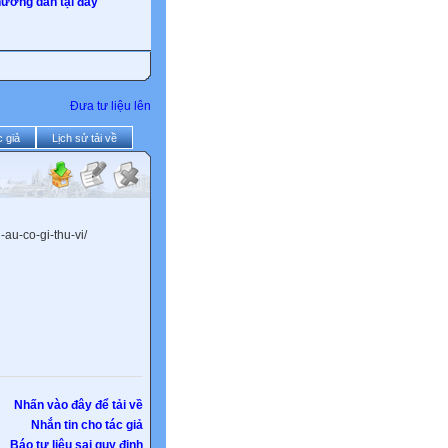
ướng dẫn tại đây
Đưa tư liệu lên
 giả
Lịch sử tải về
au-co-gi-thu-vi/
Nhấn vào đây để tải về
Nhắn tin cho tác giả
Báo tư liệu sai quy định