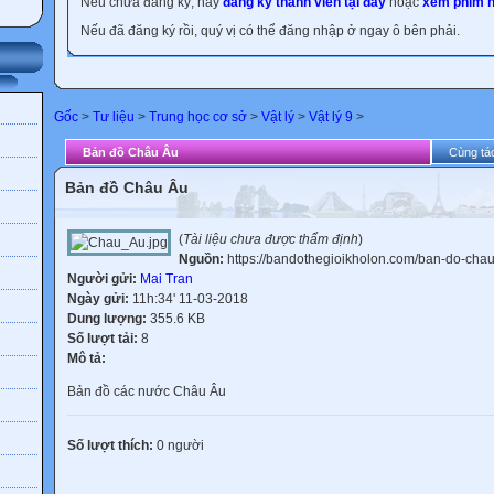
Nếu chưa đăng ký, hãy
đăng ký thành viên tại đây
hoặc
xem phim h
Nếu đã đăng ký rồi, quý vị có thể đăng nhập ở ngay ô bên phải.
Gốc
>
Tư liệu
>
Trung học cơ sở
>
Vật lý
>
Vật lý 9
>
Bản đồ Châu Âu
Cùng tác
Bản đồ Châu Âu
(
Tài liệu chưa được thẩm định
)
Nguồn:
https://bandothegioikholon.com/ban-do-chau-
Người gửi:
Mai Tran
Ngày gửi:
11h:34' 11-03-2018
Dung lượng:
355.6 KB
Số lượt tải:
8
Mô tả:
Bản đồ các nước Châu Âu
Số lượt thích:
0 người