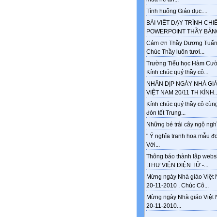
Tình huống Giáo dục....
BÀI VIẾT DẠY TRÌNH CHI
POWERPOINT THẦY BẢNG
Cám ơn Thầy Dương Tuấn
Chúc Thầy luôn tươi...
Trường Tiểu học Hàm Cư
Kính chúc quý thầy cô...
NHÂN DỊP NGÀY NHÀ GI
VIỆT NAM 20/11 TH KÍNH..
Kính chúc quý thầy cô cùng
đón tết Trung...
Những bé trái cây ngộ nghĩ
" Ý nghĩa tranh hoa mẫu đ
Với...
Thông báo thành lập webs
:THƯ VIỆN ĐIỆN TỬ -...
Mừng ngày Nhà giáo Việt
20-11-2010 . Chúc Cô...
Mừng ngày Nhà giáo Việt
20-11-2010...