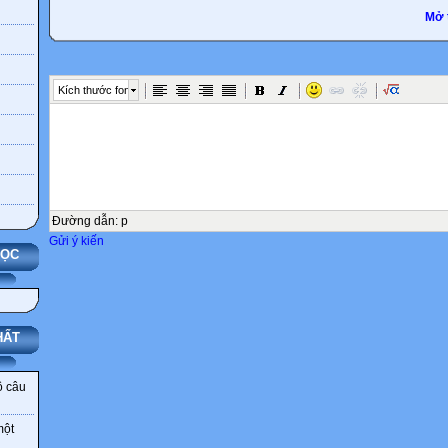
Mở 
Kích thước font
Đường dẫn
:
p
Gửi ý kiến
HỌC
HẤT
ô câu
một