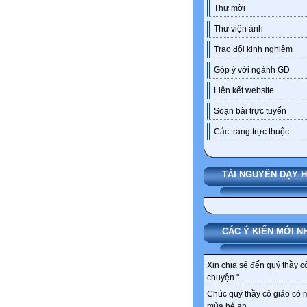
Thư mời
Thư viện ảnh
Trao đổi kinh nghiệm
Góp ý với ngành GD
Liên kết website
Soạn bài trực tuyến
Các trang trực thuộc
TÀI NGUYÊN DẠY 
CÁC Ý KIẾN MỚI N
Xin chia sẻ đến quý thầy c
chuyện "...
Chúc quý thầy cô giáo có 
mùa hè an...