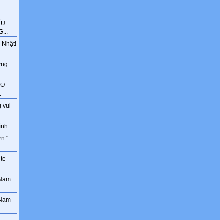
ẾU
...
 Nhật!
ờng
ÁO
.
 vui
nh...
ơn "
ite
 Nam
 Nam