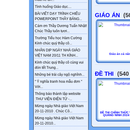
Tình huống Giáo dục....
BÀI VIẾT DẠY TRÌNH CHIẾU
GIÁO ÁN
(5
POWERPOINT THẦY BẢNG...
Cám ơn Thầy Dương Tuấn Nhật!
Chúc Thầy luôn tươi...
Trường Tiểu học Hàm Cường
Kính chúc quý thầy cô...
NHÂN DỊP NGÀY NHÀ GIÁO
Giáo án cả nă
VIỆT NAM 20/11 TH KÍNH...
Kính chúc quý thầy cô cùng vui
đón tết Trung...
ĐỀ THI
(540 
Những bé trái cây ngộ nghĩnh...
" Ý nghĩa tranh hoa mẫu đơn "
Với...
Thông báo thành lập website
:THƯ VIỆN ĐIỆN TỬ -...
Mừng ngày Nhà giáo Việt Nam
20-11-2010 . Chúc Cô...
ĐỀ THI CHÍNH THỨC
QUẢNG NINH 2024
Mừng ngày Nhà giáo Việt Nam
20-11-2010...