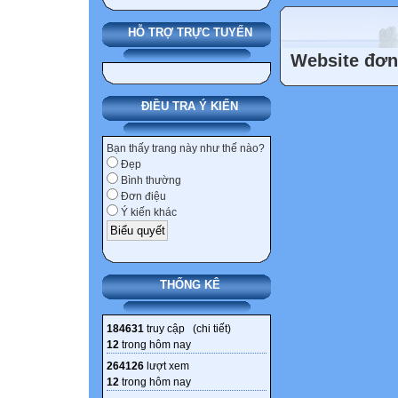
HỖ TRỢ TRỰC TUYẾN
Website đơn 
ĐIỀU TRA Ý KIẾN
Bạn thấy trang này như thế nào?
Đẹp
Bình thường
Đơn điệu
Ý kiến khác
THỐNG KÊ
184631
truy cập (
chi tiết
)
12
trong hôm nay
264126
lượt xem
12
trong hôm nay