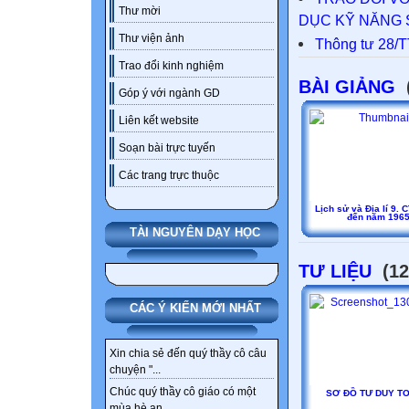
Thư mời
DỤC KỸ NĂNG 
Thư viện ảnh
Thông tư 28/T
Trao đổi kinh nghiệm
BÀI GIẢNG
Góp ý với ngành GD
Liên kết website
Soạn bài trực tuyến
Các trang trực thuộc
Lịch sử và Địa lí 9. CT
đến năm 196
TÀI NGUYÊN DẠY HỌC
TƯ LIỆU
(12
CÁC Ý KIẾN MỚI NHẤT
Xin chia sẻ đến quý thầy cô câu
chuyện "...
Chúc quý thầy cô giáo có một
SƠ ĐỒ TƯ DUY TO
mùa hè an...