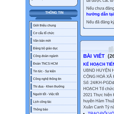
tải được các tư
Nếu chưa đăng
THÔNG TIN
hướng dẫn tại
Nếu đã đăng ký 
Giới thiệu chung
Cơ cấu tổ chức
Văn bản mới
Đảng bộ giáo dục
BÀI VIẾT
(26
Công đoàn ngành
KẾ HOẠCH TI
Đoàn TNCS HCM
UBND HUYỆN H
Tin tức - Sự kiện
CỘNG HOÀ XÃ HỘ
Công nghệ thông tin
Số: 24/KH-PGD&
Thi đua - Khen thưởng
HOẠCH Tổ chức 
2021 Thực hiện
Người tốt - Việc tốt
huyện Hàm Thuậ
Lịch công tác
Xuân Canh Tý nă
Thông báo
TRAO ĐỔI VỚ