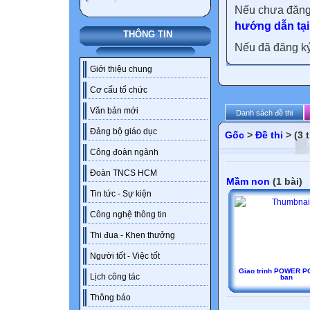
Nếu chưa đăng
hướng dẫn tại
THÔNG TIN
Nếu đã đăng ký 
Giới thiệu chung
Cơ cấu tổ chức
Văn bản mới
Danh sách đề thi
Đảng bộ giáo dục
Gốc
>
Đề thi
> (3 
Công đoàn ngành
Đoàn TNCS HCM
Mầm non
(1 bài)
Tin tức - Sự kiện
Công nghệ thông tin
Thi đua - Khen thưởng
Người tốt - Việc tốt
Giao trinh POWER P
Lịch công tác
ban
Thông báo