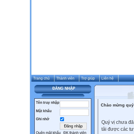
Trang chủ
Thành viên
Trợ giúp
Liên hệ
ĐĂNG NHẬP
Tên truy nhập
Chào mừng quý 
Mật khẩu
Ghi nhớ
Quý vị chưa đă
tải được các tư
Quên mật khẩu
ĐK thành viên