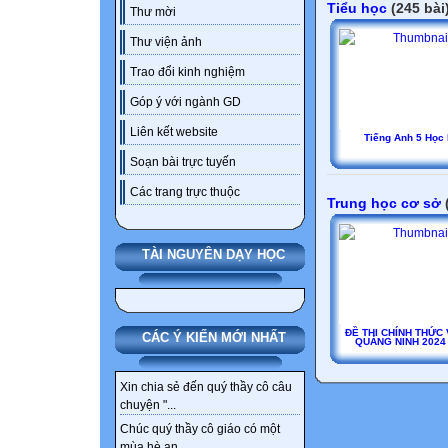
Tiểu học
(245 bài
Thư mời
Thư viện ảnh
Trao đổi kinh nghiệm
Góp ý với ngành GD
Liên kết website
Tiếng Anh 5 Học 
Soạn bài trực tuyến
Các trang trực thuộc
Trung học cơ sở
(
TÀI NGUYÊN DẠY HỌC
ĐỀ THI CHÍNH THỨC
CÁC Ý KIẾN MỚI NHẤT
QUẢNG NINH 2024
Xin chia sẻ đến quý thầy cô câu
chuyện "...
Chúc quý thầy cô giáo có một
mùa hè an...