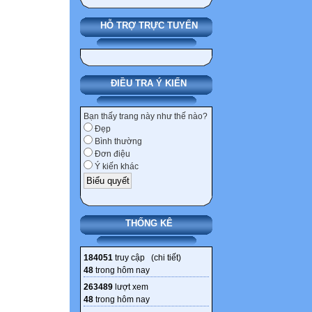
HỖ TRỢ TRỰC TUYẾN
ĐIỀU TRA Ý KIẾN
Bạn thấy trang này như thế nào?
Đẹp
Bình thường
Đơn điệu
Ý kiến khác
THỐNG KÊ
184051
truy cập (
chi tiết
)
48
trong hôm nay
263489
lượt xem
48
trong hôm nay