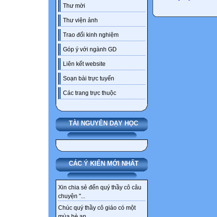
Thư mời
Thư viện ảnh
Trao đổi kinh nghiệm
Góp ý với ngành GD
Liên kết website
Soạn bài trực tuyến
Các trang trực thuộc
TÀI NGUYÊN DẠY HỌC
CÁC Ý KIẾN MỚI NHẤT
Xin chia sẻ đến quý thầy cô câu
chuyện "...
Chúc quý thầy cô giáo có một
mùa hè an...