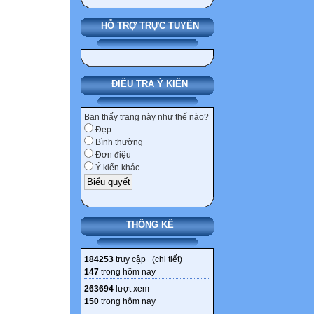
HỖ TRỢ TRỰC TUYẾN
ĐIỀU TRA Ý KIẾN
Bạn thấy trang này như thế nào?
Đẹp
Bình thường
Đơn điệu
Ý kiến khác
THỐNG KÊ
184253
truy cập (
chi tiết
)
147
trong hôm nay
263694
lượt xem
150
trong hôm nay