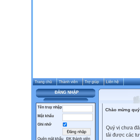
Trang chủ
Thành viên
Trợ giúp
Liên hệ
ĐĂNG NHẬP
Tên truy nhập
Chào mừng quý 
Mật khẩu
Ghi nhớ
Quý vị chưa đă
tải được các tư
Quên mật khẩu
ĐK thành viên