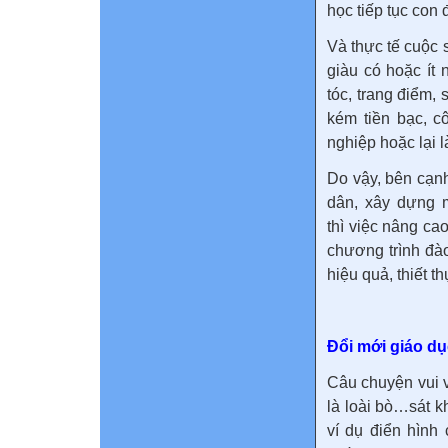
học tiếp tục con
Và thực tế cuộc 
giàu có hoặc ít 
tóc, trang điểm,
kém tiền bạc, c
nghiệp hoặc lại 
Do vậy, bên cạn
dân, xây dựng 
thì việc nâng ca
chương trình đà
hiệu quả, thiết t
Đổi mới giáo dụ
Câu chuyện vui v
là loài bò…sát 
ví dụ điển hình