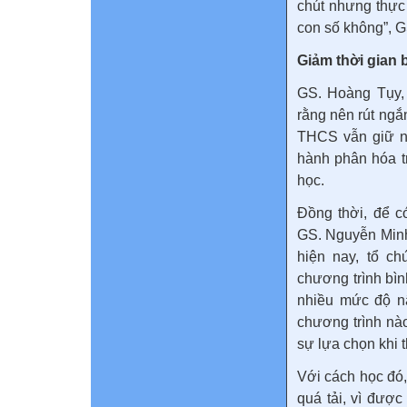
chút nhưng thực 
con số không”, 
Giảm thời gian 
GS. Hoàng Tụy,
rằng nên rút ng
THCS vẫn giữ n
hành phân hóa t
học.
Đồng thời, để c
GS. Nguyễn Minh
hiện nay, tổ c
chương trình bì
nhiều mức độ n
chương trình nà
sự lựa chọn khi t
Với cách học đó
quá tải, vì đượ