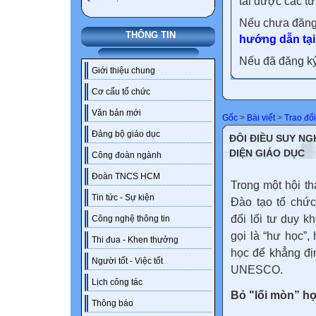
tải được các tư
Nếu chưa đăng
THÔNG TIN
hướng dẫn tại
Nếu đã đăng ký 
Giới thiệu chung
Cơ cấu tổ chức
Văn bản mới
Gốc
>
Bài viết
>
Trao đổ
Đảng bộ giáo dục
ĐÔI ĐIỀU SUY NG
DIỆN GIÁO DỤC
Công đoàn ngành
Đoàn TNCS HCM
Trong một hội t
Tin tức - Sự kiện
Đào tạo tổ chức
đổi lối tư duy 
Công nghệ thông tin
gọi là “hư học”,
Thi đua - Khen thưởng
học để khẳng đị
Người tốt - Việc tốt
UNESCO.
Lịch công tác
Bỏ "lối mòn” họ
Thông báo