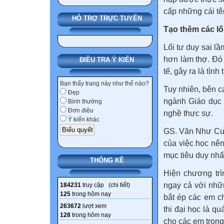
cấp những cái tê
HỖ TRỢ TRỰC TUYẾN
Tạo thêm các lối
Lối tư duy sai lầ
hơn làm thợ. Đó
ĐIỀU TRA Ý KIẾN
tế, gây ra là tình
Bạn thấy trang này như thế nào?
Tuy nhiên, bên c
Đẹp
ngành Giáo dục
Bình thường
Đơn điệu
nghề thực sự.
Ý kiến khác
GS. Văn Như Cươn
của việc học nên
mục tiêu duy nhất 
THỐNG KÊ
Hiện chương trì
ngay cả với nhữ
184231
truy cập (
chi tiết
)
125
trong hôm nay
bắt ép các em c
263672
lượt xem
thi đại học là q
128
trong hôm nay
cho các em trong