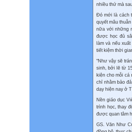
nhiều thứ mà sa
Đó mới là cách t
quyết mâu thuẫn
nữa với những m
được học đủ sâu
làm và nếu xuất 
tiết kiệm thời gia
“Như vậy sẽ trá
sinh, bởi lẽ từ 
kiện cho mỗi cá 
chỉ nhằm bảo đả
dạy hiện nay ở 
Nền giáo dục Vi
trình học, thay 
được quan tâm h
GS. Văn Như Cươ
đồng bộ, thực ch