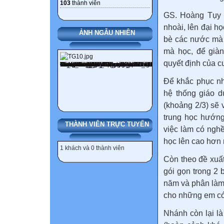
103
thành viên
GS. Hoàng Tụy n
nhoài, lên đại h
ẢNH NGẪU NHIÊN
bè các nước mà 
mà học, để giàn
quyết định của c
Để khắc phục nh
hệ thống giáo d
(khoảng 2/3) sẽ
trung học hướng
THÀNH VIÊN TRỰC TUYẾN
việc làm có ngh
học lên cao hơn
1 khách và 0 thành viên
Còn theo đề xuấ
gói gọn trong 2
năm và phân làm
cho những em có
Nhánh còn lại l