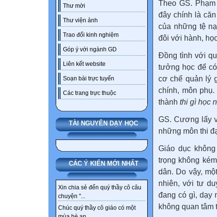
Theo GS. Phạm 
Thư mời
đây chính là căn
Thư viện ảnh
của những tệ nạ
Trao đổi kinh nghiệm
đôi với hành, học
Góp ý với ngành GD
Đồng tình với q
Liên kết website
tưởng học để có
cơ chế quản lý g
Soạn bài trực tuyến
chính, môn phụ.
Các trang trực thuộc
thành
thi gì học 
GS. Cương lấy ví
TÀI NGUYÊN DẠY HỌC
những môn thi đạ
Giáo dục không
trọng không kém
CÁC Ý KIẾN MỚI NHẤT
dân. Do vậy, một
nhiên, với tư d
Xin chia sẻ đến quý thầy cô câu
đang có gì, dạy
chuyện "...
không quan tâm t
Chúc quý thầy cô giáo có một
mùa hè an...