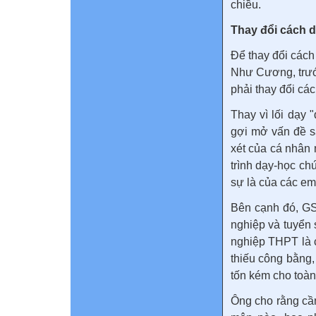
chiều.
Thay đổi cách d
Để thay đổi cách
Như Cương, trước
phải thay đổi các
Thay vì lối dạy 
gợi mở vấn đề s
xét của cá nhân 
trình dạy-học ch
sự là của các em
Bên cạnh đó, GS
nghiệp và tuyển 
nghiệp THPT là c
thiếu công bằng,
tốn kém cho toàn 
Ông cho rằng cầ