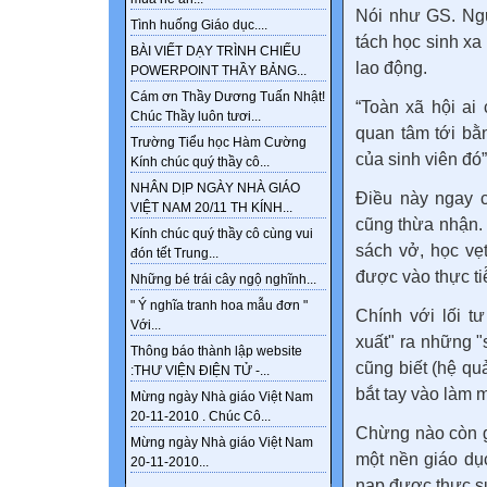
Nói như GS. Ngu
Tình huống Giáo dục....
tách học sinh xa r
BÀI VIẾT DẠY TRÌNH CHIẾU
lao động.
POWERPOINT THẦY BẢNG...
Cám ơn Thầy Dương Tuấn Nhật!
“Toàn xã hội ai
Chúc Thầy luôn tươi...
quan tâm tới bằn
Trường Tiểu học Hàm Cường
của sinh viên đó
Kính chúc quý thầy cô...
NHÂN DỊP NGÀY NHÀ GIÁO
Điều này ngay 
VIỆT NAM 20/11 TH KÍNH...
cũng thừa nhận. 
Kính chúc quý thầy cô cùng vui
sách vở, học vẹ
đón tết Trung...
được vào thực ti
Những bé trái cây ngộ nghĩnh...
" Ý nghĩa tranh hoa mẫu đơn "
Chính với lối t
Với...
xuất" ra những "
Thông báo thành lập website
cũng biết (hệ qu
:THƯ VIỆN ĐIỆN TỬ -...
bắt tay vào làm m
Mừng ngày Nhà giáo Việt Nam
20-11-2010 . Chúc Cô...
Chừng nào còn g
Mừng ngày Nhà giáo Việt Nam
một nền giáo dụ
20-11-2010...
nạp được thực s