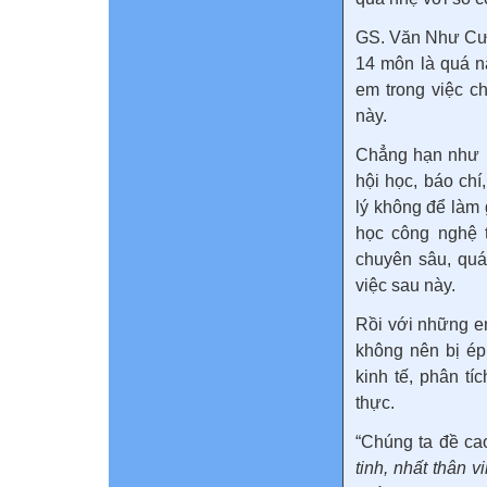
GS. Văn Như Cươ
14 môn là quá n
em trong việc c
này.
Chẳng hạn như n
hội học, báo chí
lý không để làm 
học công nghệ t
chuyên sâu, quá
việc sau này.
Rồi với những em
không nên bị ép 
kinh tế, phân tí
thực.
“Chúng ta đề ca
tinh, nhất thân vi