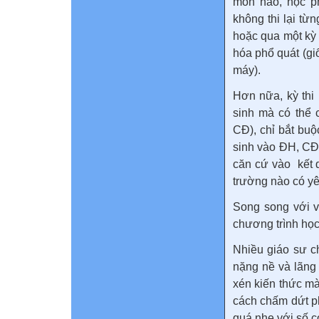
môn nào, học ph
không thi lại từ
hoặc qua một kỳ 
hóa phổ quát (gi
máy).
Hơn nữa, kỳ thi
sinh mà có thể 
CĐ), chỉ bắt bu
sinh vào ĐH, CĐ 
căn cứ vào kết q
trường nào có yê
Song song với v
chương trình học
Nhiều giáo sư c
nặng nề và lãng 
xén kiến thức mà
cách chấm dứt p
quá nhẹ với số c