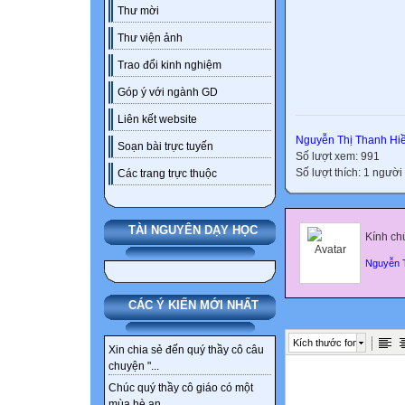
Thư mời
Thư viện ảnh
Trao đổi kinh nghiệm
Góp ý với ngành GD
Liên kết website
Nguyễn Thị Thanh Hi
Soạn bài trực tuyến
Số lượt xem: 991
Số lượt thích: 1 người 
Các trang trực thuộc
TÀI NGUYÊN DẠY HỌC
Kính chú
Nguyễn T
CÁC Ý KIẾN MỚI NHẤT
Kích thước font
Xin chia sẻ đến quý thầy cô câu
chuyện "...
Chúc quý thầy cô giáo có một
mùa hè an...