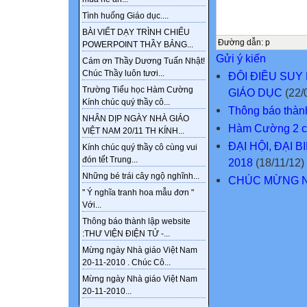
Tình huống Giáo dục....
BÀI VIẾT DẠY TRÌNH CHIẾU
Đường dẫn
:
p
POWERPOINT THẦY BẢNG...
Gửi ý kiến
Cám ơn Thầy Dương Tuấn Nhật!
Chúc Thầy luôn tươi...
ĐÔI ĐIỀU SUY
Trường Tiểu học Hàm Cường
GIÁO DỤC
(22/
Kính chúc quý thầy cô...
Thông báo thà
NHÂN DỊP NGÀY NHÀ GIÁO
Hàm Cường 2 c
VIỆT NAM 20/11 TH KÍNH...
ĐẠI HỘI, ĐẠI 
Kính chúc quý thầy cô cùng vui
đón tết Trung...
2018
(18/11/12)
Những bé trái cây ngộ nghĩnh...
CHÚC MỪNG NG
" Ý nghĩa tranh hoa mẫu đơn "
Với...
Thông báo thành lập website
:THƯ VIỆN ĐIỆN TỬ -...
Mừng ngày Nhà giáo Việt Nam
20-11-2010 . Chúc Cô...
Mừng ngày Nhà giáo Việt Nam
20-11-2010...