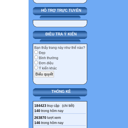
HỖ TRỢ TRỰC TUYẾN
ĐIỀU TRA Ý KIẾN
Bạn thấy trang này như thế nào?
Đẹp
Bình thường
Đơn điệu
Ý kiến khác
THỐNG KÊ
184423
truy cập (
chi tiết
)
140
trong hôm nay
263870
lượt xem
146
trong hôm nay