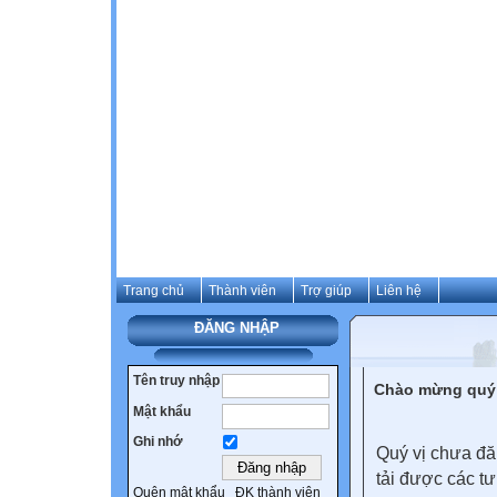
Trang chủ
Thành viên
Trợ giúp
Liên hệ
ĐĂNG NHẬP
Tên truy nhập
Chào mừng quý 
Mật khẩu
Ghi nhớ
Quý vị chưa đă
tải được các tư
Quên mật khẩu
ĐK thành viên