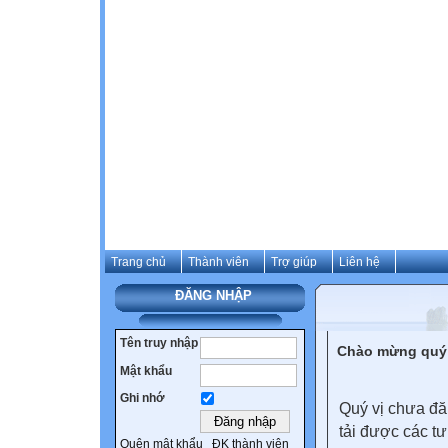
Trang chủ
Thành viên
Trợ giúp
Liên hệ
ĐĂNG NHẬP
Tên truy nhập
Chào mừng quý 
Mật khẩu
Ghi nhớ
Quý vị chưa đă
tải được các tư
Quên mật khẩu
ĐK thành viên