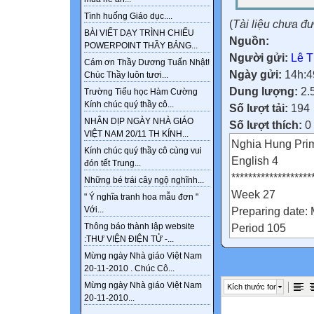
Tình huống Giáo dục....
(
Tài liệu chưa đ
BÀI VIẾT DẠY TRÌNH CHIẾU
Nguồn:
POWERPOINT THẦY BẢNG...
Người gửi:
Lê T
Cám ơn Thầy Dương Tuấn Nhật!
Ngày gửi:
14h:4
Chúc Thầy luôn tươi...
Dung lượng:
2.
Trường Tiểu học Hàm Cường
Kính chúc quý thầy cô...
Số lượt tải:
194
NHÂN DỊP NGÀY NHÀ GIÁO
Số lượt thích:
0
VIỆT NAM 20/11 TH KÍNH...
Nghia Hung Pri
Kính chúc quý thầy cô cùng vui
English 4
đón tết Trung...
*******************
Những bé trái cây ngộ nghĩnh...
Week 27
" Ý nghĩa tranh hoa mẫu đơn "
Preparing date:
Với...
Period 105
Thông báo thành lập website
:THƯ VIỆN ĐIỆN TỬ -...
Teaching date: 
Mừng ngày Nhà giáo Việt Nam
20-11-2010 . Chúc Cô...
Extension activit
Mừng ngày Nhà giáo Việt Nam
Kích thước font
20-11-2010...
A. OBJECTIVES: B