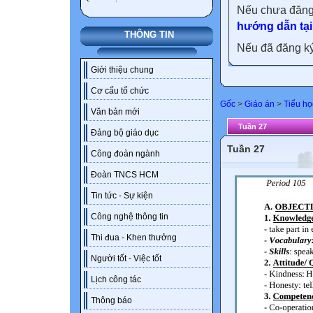
Nếu chưa đăng
hướng dẫn tại
THÔNG TIN
Nếu đã đăng ký 
Giới thiệu chung
Cơ cấu tổ chức
Gốc
>
Giáo án
>
Tiểu họ
Văn bản mới
Tuần 27
Đảng bộ giáo dục
Tuần 27
Công đoàn ngành
Đoàn TNCS HCM
Tin tức - Sự kiện
Công nghệ thông tin
Thi đua - Khen thưởng
Người tốt - Việc tốt
Lịch công tác
Thông báo