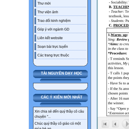
Thư mời
Thư viện ảnh
Trao đổi kinh nghiệm
Góp ý với ngành GD
Liên kết website
Soạn bài trực tuyến
Các trang trực thuộc
TÀI NGUYÊN DẠY HỌC
CÁC Ý KIẾN MỚI NHẤT
Xin chia sẻ đến quý thầy cô câu
chuyện "...
Chúc quý thầy cô giáo có một
mùa hè an...