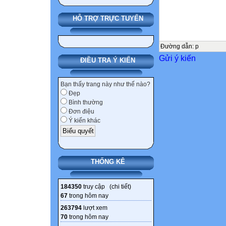
1. Knowledge:
HỖ TRỢ TRỰC TUYẾN
- take part in ex
competences.
- Vocabulary: R
Đường dẫn
:
p
Gửi ý kiến
- Skills: speakin
ĐIỀU TRA Ý KIẾN
2. Attitude/ Quali
- Kindness: Help
Bạn thấy trang này như thế nào?
Đẹp
- Honesty: tell t
Bình thường
3. Competences
Đơn điệu
- Co-operation: r
Ý kiến khác
- Sociability: Ta
B. TEACHING A
- Teacher: Teach
THỐNG KÊ
laptop, pictures,
textbook, lesson 
184350
truy cập (
chi tiết
)
- Students: Pupi
67
trong hôm nay
things.
263794
lượt xem
C. PROCEDUR
70
trong hôm nay