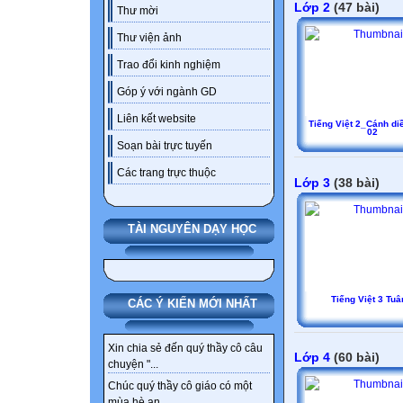
Lớp 2
(47 bài)
Thư mời
Thư viện ảnh
Trao đổi kinh nghiệm
Góp ý với ngành GD
Liên kết website
Tiếng Việt 2_Cánh d
02
Soạn bài trực tuyến
Các trang trực thuộc
Lớp 3
(38 bài)
TÀI NGUYÊN DẠY HỌC
Tiếng Việt 3 Tuâ
CÁC Ý KIẾN MỚI NHẤT
Xin chia sẻ đến quý thầy cô câu
Lớp 4
(60 bài)
chuyện "...
Chúc quý thầy cô giáo có một
mùa hè an...