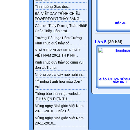
Tình huống Giáo dục....
BÀI VIẾT DẠY TRÌNH CHIẾU
POWERPOINT THẦY BẢNG...
Tuần 28
Cám ơn Thầy Dương Tuấn Nhật!
Chúc Thầy luôn tươi...
Trường Tiểu học Hàm Cường
Lớp 5
(39 bài)
Kính chúc quý thầy cô...
NHÂN DỊP NGÀY NHÀ GIÁO
VIỆT NAM 20/11 TH KÍNH...
Kính chúc quý thầy cô cùng vui
đón tết Trung...
Những bé trái cây ngộ nghĩnh...
GIÁO ÁN LỊCH SỬ ĐỊA
" Ý nghĩa tranh hoa mẫu đơn "
NĂM KNTT
Với...
Thông báo thành lập website
:THƯ VIỆN ĐIỆN TỬ -...
Mừng ngày Nhà giáo Việt Nam
20-11-2010 . Chúc Cô...
Mừng ngày Nhà giáo Việt Nam
20-11-2010...