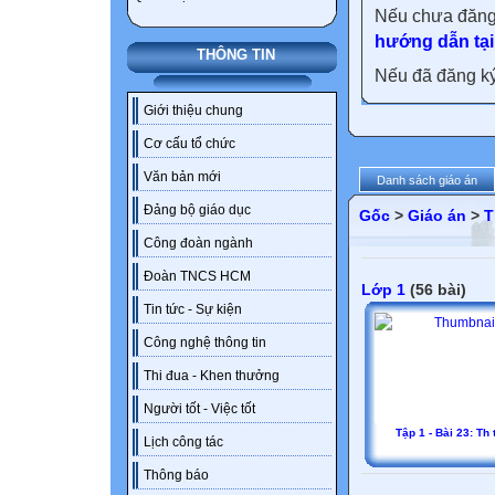
Nếu chưa đăng
hướng dẫn tại
THÔNG TIN
Nếu đã đăng ký 
Giới thiệu chung
Cơ cấu tổ chức
Văn bản mới
Danh sách giáo án
Đảng bộ giáo dục
Gốc
>
Giáo án
>
T
Công đoàn ngành
Đoàn TNCS HCM
Lớp 1
(56 bài)
Tin tức - Sự kiện
Công nghệ thông tin
Thi đua - Khen thưởng
Người tốt - Việc tốt
Tập 1 - Bài 23: Th t
Lịch công tác
Thông báo