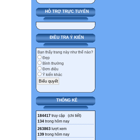
HỖ TRỢ TRỰC TUYẾN
ĐIỀU TRA Ý KIẾN
Bạn thấy trang này như thế nào?
Đẹp
Bình thường
Đơn điệu
Ý kiến khác
THỐNG KÊ
184417
truy cập (
chi tiết
)
134
trong hôm nay
263863
lượt xem
139
trong hôm nay