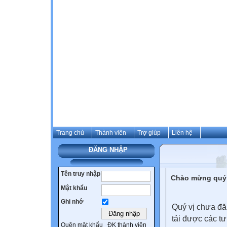
Trang chủ
Thành viên
Trợ giúp
Liên hệ
ĐĂNG NHẬP
Tên truy nhập
Chào mừng quý 
Mật khẩu
Ghi nhớ
Quý vị chưa đă
tải được các tư
Quên mật khẩu
ĐK thành viên