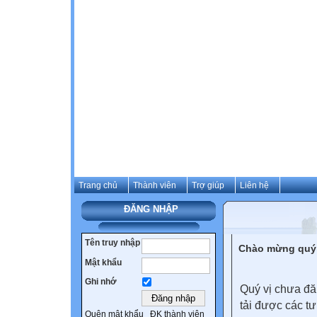
Trang chủ
Thành viên
Trợ giúp
Liên hệ
ĐĂNG NHẬP
Tên truy nhập
Chào mừng quý 
Mật khẩu
Ghi nhớ
Quý vị chưa đă
tải được các tư
Quên mật khẩu
ĐK thành viên