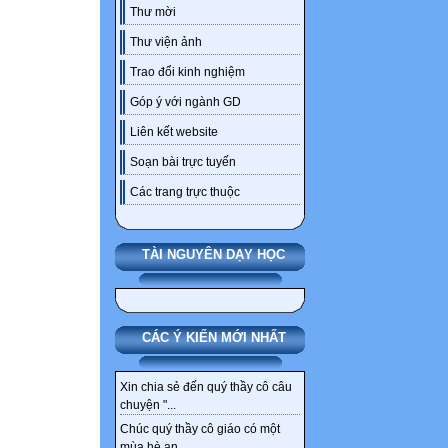
Thư mời
Thư viện ảnh
Trao đổi kinh nghiệm
Góp ý với ngành GD
Liên kết website
Soạn bài trực tuyến
Các trang trực thuộc
TÀI NGUYÊN DẠY HỌC
CÁC Ý KIẾN MỚI NHẤT
Xin chia sẻ đến quý thầy cô câu
chuyện "...
Chúc quý thầy cô giáo có một
mùa hè an...