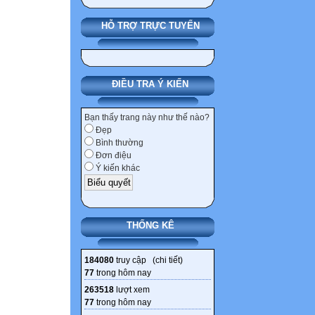
HỖ TRỢ TRỰC TUYẾN
ĐIỀU TRA Ý KIẾN
Bạn thấy trang này như thế nào?
Đẹp
Bình thường
Đơn điệu
Ý kiến khác
THỐNG KÊ
184080
truy cập (
chi tiết
)
77
trong hôm nay
263518
lượt xem
77
trong hôm nay