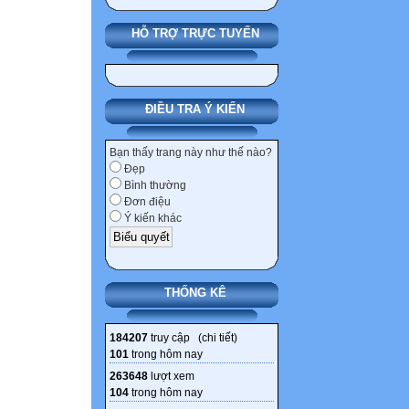
HỖ TRỢ TRỰC TUYẾN
ĐIỀU TRA Ý KIẾN
Bạn thấy trang này như thế nào?
Đẹp
Bình thường
Đơn điệu
Ý kiến khác
THỐNG KÊ
184207
truy cập (
chi tiết
)
101
trong hôm nay
263648
lượt xem
104
trong hôm nay