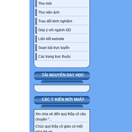
Thư mời
Thư viện ảnh
Trao đổi kinh nghiệm
Góp ý với ngành GD
Liên kết website
Soạn bài trực tuyến
Các trang trực thuộc
TÀI NGUYÊN DẠY HỌC
CÁC Ý KIẾN MỚI NHẤT
Xin chia sẻ đến quý thầy cô câu
chuyện "...
Chúc quý thầy cô giáo có một
mùa hè an...