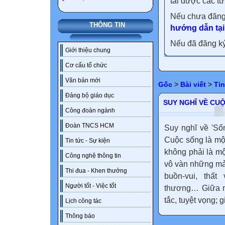
tải được các tư
Nếu chưa đăng
THÔNG TIN
hướng dẫn tại
Nếu đã đăng ký 
Giới thiệu chung
Cơ cấu tổ chức
Văn bản mới
Gốc
>
Bài viết
>
Tin
Đảng bộ giáo dục
SUY NGHĨ VỀ CU
Công đoàn ngành
Đoàn TNCS HCM
Suy nghĩ về 'Số
Cuộc sống là một
Tin tức - Sự kiện
không phải là m
Công nghệ thông tin
vô vàn những mả
Thi đua - Khen thưởng
buồn-vui, thất
Người tốt - Việc tốt
thương… Giữa nh
tắc, tuyệt vọng; g
Lịch công tác
Thông báo